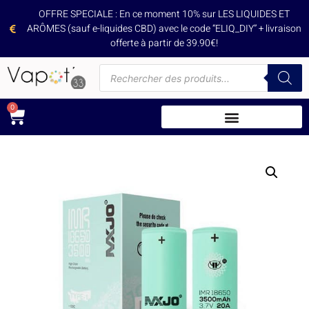
OFFRE SPECIALE : En ce moment 10% sur LES LIQUIDES ET
ARÔMES (sauf e-liquides CBD) avec le code “ELIQ_DIY” + livraison
offerte à partir de 39.90€!
0