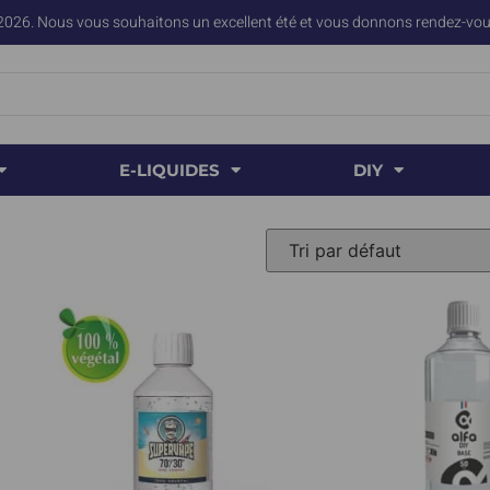
2026. Nous vous souhaitons un excellent été et vous donnons rendez-vous
E-LIQUIDES
DIY