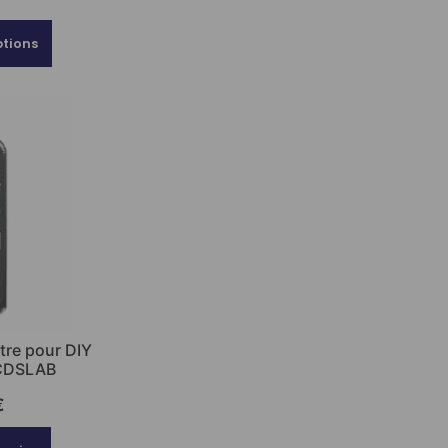
ptions
tre pour DIY
 CDSLAB
€