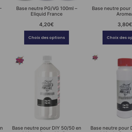
–
Base neutre PG/VG 100ml –
Base neutre pour
Eliquid France
Arome
4,20
€
3,80
Choix des options
Choix des o
en
Base neutre pour DIY 50/50 en
Base neutre pour 