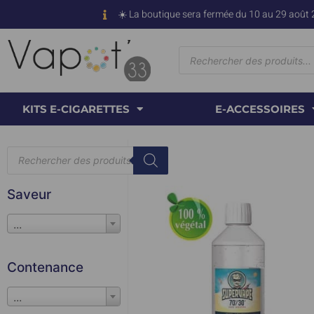
☀️ La boutique sera fermée du 10 au 29 août 
KITS E-CIGARETTES
E-ACCESSOIRES
Saveur
...
Contenance
...