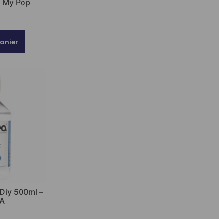
t My Pop
€
panier
 Diy 500ml –
A
€