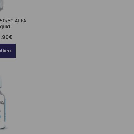
 50/50 ALFA
iquid
2,90
€
ptions