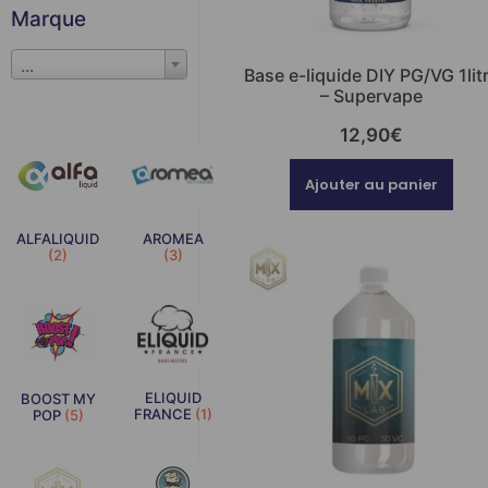
Marque
...
Base e-liquide DIY PG/VG 1lit
– Supervape
12,90
€
Ajouter au panier
AROMEA
ALFALIQUID
(3)
(2)
ELIQUID
BOOST MY
FRANCE
(1)
POP
(5)