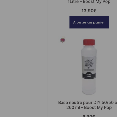
1Litre – Boost My Pop
13,90
€
Ajouter au panier
Base neutre pour DIY 50/50 
260 ml – Boost My Pop
6,90
€