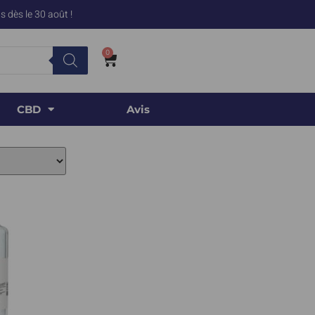
 dès le 30 août !
0
CBD
Avis