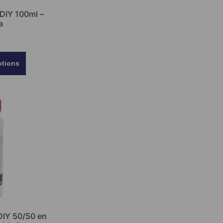
 DIY 100ml –
a
€
ptions
DIY 50/50 en