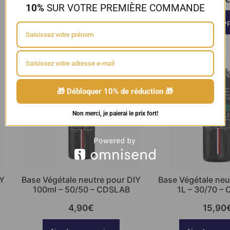
10%
SUR VOTRE PREMIÈRE COMMANDE
Ajouter au panier
Choix des o
🎁 Débloquer 10% de réduction 🎁
Non merci, je paierai le prix fort!
IY
Base Végétale neutre pour DIY
Base Végétale neu
100ml – 50/50 – CDSLAB
1L – 30/70 –
4,90
€
15,90