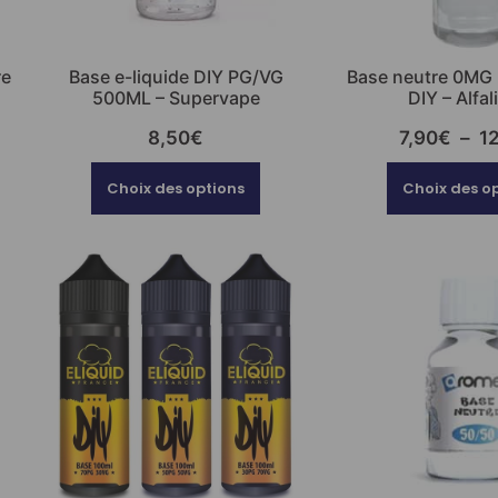
re
Base e-liquide DIY PG/VG
Base neutre 0MG
500ML – Supervape
DIY – Alfal
8,50
€
7,90
€
–
1
Choix des options
Choix des o