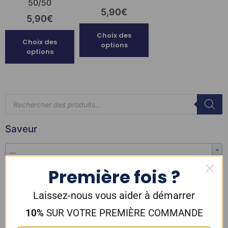
50/50
5,90
€
5,90
€
Choix des
Choix des
options
options
Saveur
...
Première fois ?
Marque
Laissez-nous vous aider à démarrer
...
10%
SUR VOTRE PREMIÈRE COMMANDE