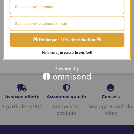
Filtrer par tarif
🎁 Débloquer 10% de réduction 🎁
Prix :
0€
—
10€
Filtrer
Non merci, je paierai le prix fort!
Livraison offerte
Assurance qualité
Conseils
A partir de 39.90€
Sur tous les
Sevrage et arrêt du
produits
tabac