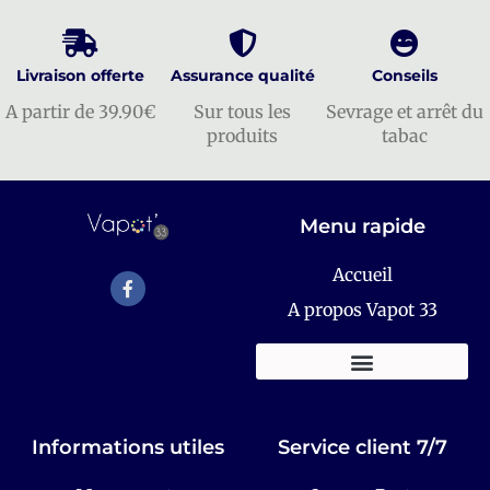
Livraison offerte
Assurance qualité
Conseils
A partir de 39.90€
Sur tous les
Sevrage et arrêt du
produits
tabac
Menu rapide
Accueil
A propos Vapot 33
KITS E-CIGARETTES
Informations utiles
Service client 7/7