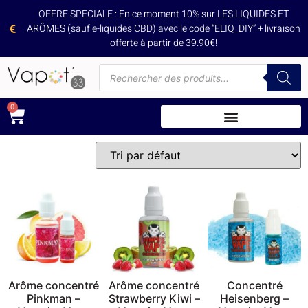
OFFRE SPECIALE : En ce moment 10% sur LES LIQUIDES ET
ARÔMES (sauf e-liquides CBD) avec le code “ELIQ_DIY” + livraison
offerte à partir de 39.90€!
0
Arôme concentré
Arôme concentré
Concentré
Pinkman –
Strawberry Kiwi –
Heisenberg –