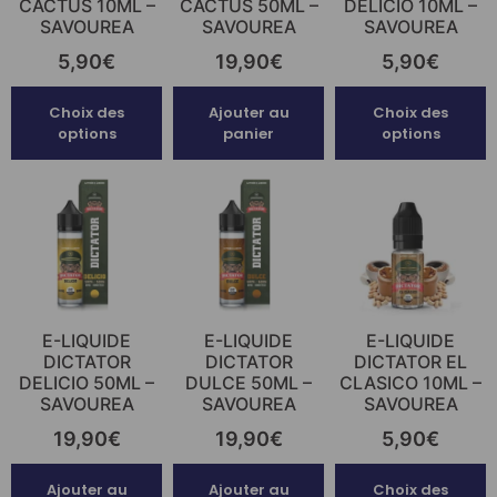
CACTUS 10ML –
CACTUS 50ML –
DELICIO 10ML –
SAVOUREA
SAVOUREA
SAVOUREA
5,90
€
19,90
€
5,90
€
Choix des
Ajouter au
Choix des
options
panier
options
E-LIQUIDE
E-LIQUIDE
E-LIQUIDE
DICTATOR
DICTATOR
DICTATOR EL
DELICIO 50ML –
DULCE 50ML –
CLASICO 10ML –
SAVOUREA
SAVOUREA
SAVOUREA
19,90
€
19,90
€
5,90
€
Ajouter au
Ajouter au
Choix des