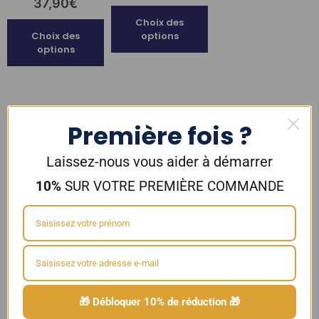
37,90
€
Choix des
Choix des
options
options
Première fois ?
Laissez-nous vous aider à démarrer
Contenance
10%
SUR VOTRE PREMIÈRE COMMANDE
...
Marque
...
Résistance
🎁 Débloquer 10% de réduction 🎁