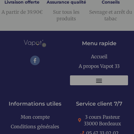
Livraison offerte
Assurance qualité
Conseils
A partir de 39.90€
Sur tous les
Sevrage et arrêt du
produits
tabac
Menu rapide
Accueil
A propos Vapot 33
KITS E-CIGARETTES
Informations utiles
Service client 7/7
Mon compte
3 cours Pasteur
33000 Bordeaux
Conditions générales
05 47 33 02 02