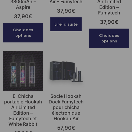
3800mAh –
Air – Fumytech
Air Limited
Aspire
Edition –
37,90
€
Fumytech
37,90
€
37,90
€
Lire la suite
Choix des
options
Choix des
options
E-Chicha
Socle Hookah
portable Hookah
Dock Fumytech
Air Limited
pour chicha
Edition –
électronique
Fumytech et
Hookah Air
White Rabbit
57,90
€