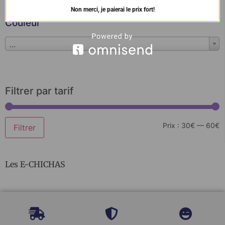
...
Non merci, je paierai le prix fort!
Couleur
...
Filtrer par tarif
Prix :
30€
—
60€
Filtrer
Les E-CHICHAS