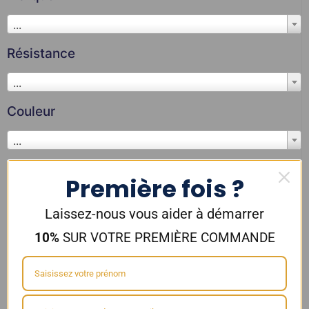
...
Résistance
...
Couleur
...
Première fois ?
DICTATOR
,
SAVOUREA
Laissez-nous vous aider à démarrer
10%
SUR VOTRE PREMIÈRE COMMANDE