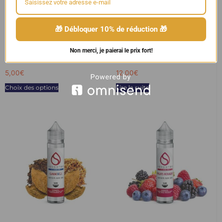
🎁 Débloquer 10% de réduction 🎁
E-Liquide CLASSIC CAFE 10ml –
CLASSIC STRONG BLONDY
Non merci, je paierai le prix fort!
Savourea
40ml – SAVOUREA
5,00
€
12,00
€
Choix des options
Lire la suite