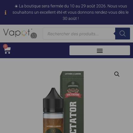
☀️ La boutique sera fermée du 10 au 29 août 2026. Nous vous
souhaitons un excellent été et vous donnons rendez-vous dès le
30 août !
0