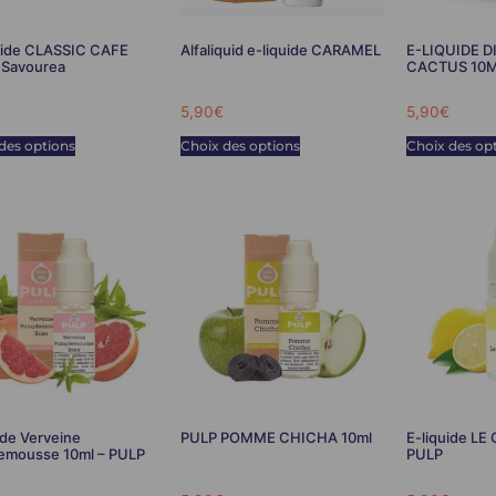
uide CLASSIC CAFE
Alfaliquid e-liquide CARAMEL
E-LIQUIDE 
 Savourea
CACTUS 10M
5,90
€
5,90
€
des options
Choix des options
Choix des op
ide Verveine
PULP POMME CHICHA 10ml
E-liquide LE
emousse 10ml – PULP
PULP