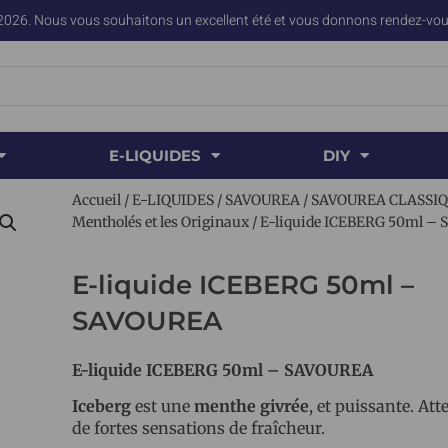
2026. Nous vous souhaitons un excellent été et vous donnons rendez-vous
E-LIQUIDES
DIY
Accueil
/
E-LIQUIDES
/
SAVOUREA
/
SAVOUREA CLASSI
Mentholés et les Originaux
/ E-liquide ICEBERG 50ml –
E-liquide ICEBERG 50ml –
SAVOUREA
E-liquide ICEBERG 50ml – SAVOUREA
Iceberg
est une
menthe givrée
, et puissante. At
de fortes sensations de fraîcheur.