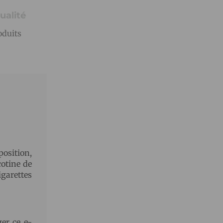
ualité
oduits
position,
cotine de
garettes
er ce e-