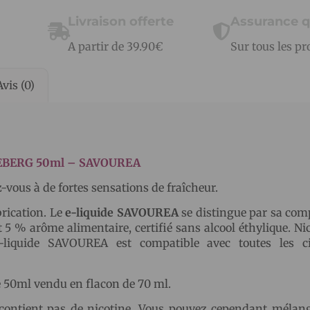
Livraison offerte
Assurance q
A partir de 39.90€
Sur tous les pr
Avis (0)
ICEBERG 50ml – SAVOUREA
-vous à de fortes sensations de fraîcheur.
rication. Le
e-liquide SAVOUREA
se distingue par sa com
 5 % arôme alimentaire, certifié sans alcool éthylique. Ni
liquide SAVOUREA est compatible avec toutes les ci
de 50ml vendu en flacon de 70 ml.
contient pas de nicotine. Vous pouvez cependant mélang