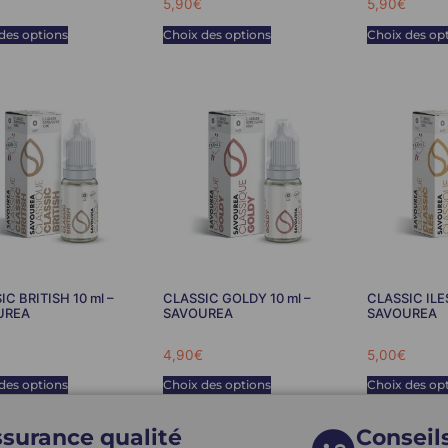
5,90
€
5,90
€
des options
Choix des options
Choix des op
C BRITISH 10 ml –
CLASSIC GOLDY 10 ml –
CLASSIC ILE
UREA
SAVOUREA
SAVOUREA
4,90
€
5,00
€
des options
Choix des options
Choix des op
surance qualité
Conseil