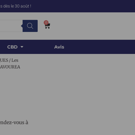
 dès le 30 août !
0
CBD
Avis
QUES
/
Les
 SAVOUREA
tendez-vous à