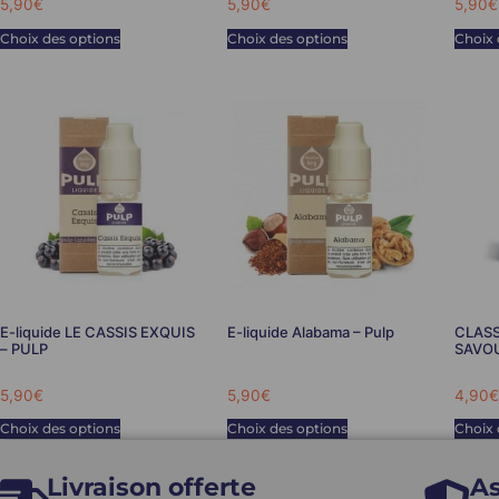
5,90
€
5,90
€
5,90
€
Choix des options
Choix des options
Choix 
E-liquide LE CASSIS EXQUIS
E-liquide Alabama – Pulp
CLASSI
– PULP
SAVO
5,90
€
5,90
€
4,90
€
Choix des options
Choix des options
Choix 
Livraison offerte
As