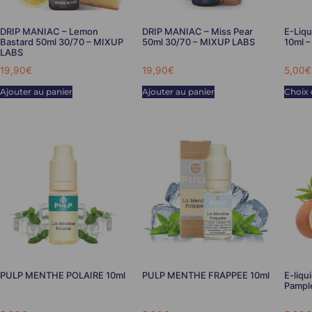
DRIP MANIAC – Lemon
DRIP MANIAC – Miss Pear
E-Liq
Bastard 50ml 30/70 – MIXUP
50ml 30/70 – MIXUP LABS
10ml –
LABS
19,90
€
19,90
€
5,00
€
Ajouter au panier
Ajouter au panier
Choix 
PULP MENTHE POLAIRE 10ml
PULP MENTHE FRAPPEE 10ml
E-liqu
Pampl