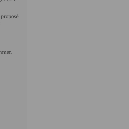
 proposé
:
ommer.