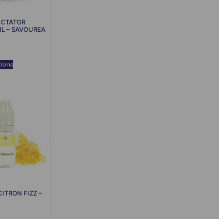
DICTATOR
L – SAVOUREA
tions
 CITRON FIZZ –