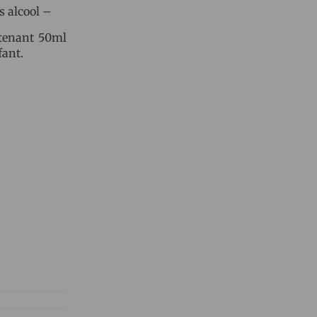
s alcool –
ntenant 50ml
fant.