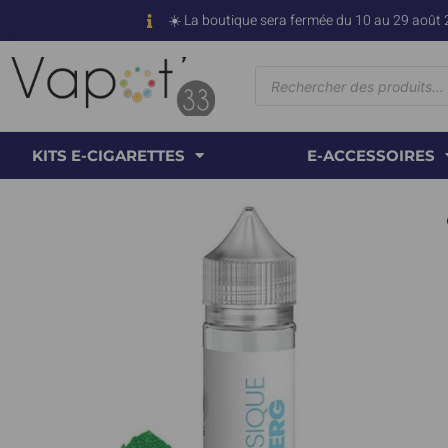
☀️ La boutique sera fermée du 10 au 29 août 
KITS E-CIGARETTES
E-ACCESSOIRES