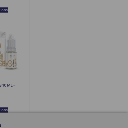
tions
S 10 ML –
tions
s