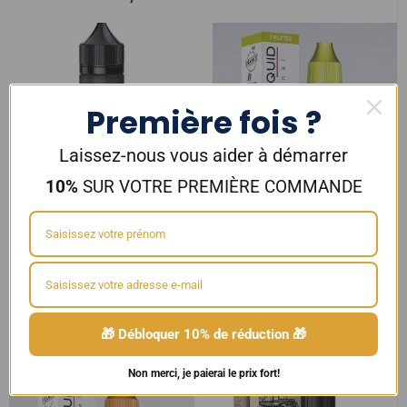
Première fois ?
Laissez-nous vous aider à démarrer
10%
SUR VOTRE PREMIÈRE COMMANDE
DRIP MANIAC – Lemon Bastard
Alfaliquid e-liquide Pomme Verte
50ml 30/70 – MIXUP LABS
19,90
€
5,90
€
Ajouter au panier
Choix des options
🎁 Débloquer 10% de réduction 🎁
Non merci, je paierai le prix fort!