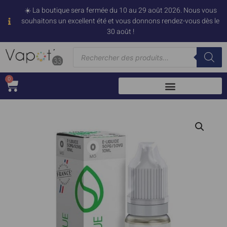
☀️ La boutique sera fermée du 10 au 29 août 2026. Nous vous
souhaitons un excellent été et vous donnons rendez-vous dès le
30 août !
0