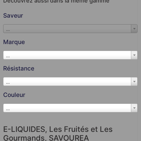
Découvrez aussi dans la même gamme
Saveur
...
Marque
...
Résistance
...
Couleur
...
E-LIQUIDES
,
Les Fruités et Les
Gourmands
,
SAVOUREA