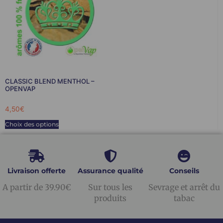
CLASSIC BLEND MENTHOL –
OPENVAP
4,50
€
Choix des options
Livraison offerte
Assurance qualité
Conseils
A partir de 39.90€
Sur tous les
Sevrage et arrêt du
produits
tabac