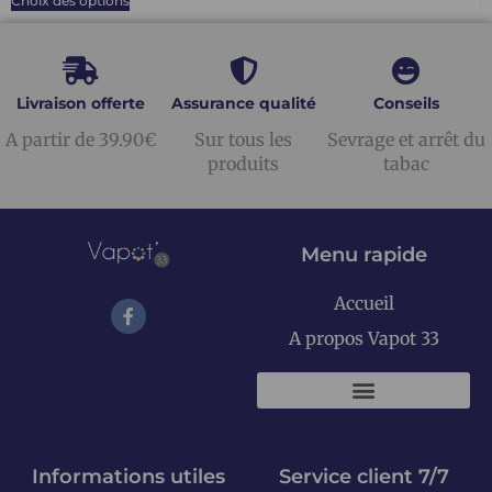
Choix des options
Livraison offerte
Assurance qualité
Conseils
A partir de 39.90€
Sur tous les
Sevrage et arrêt du
produits
tabac
Menu rapide
Accueil
A propos Vapot 33
KITS E-CIGARETTES
Informations utiles
Service client 7/7