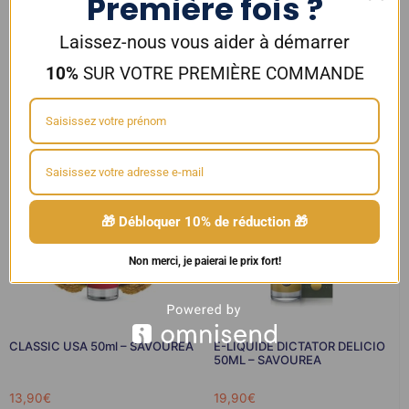
Première fois ?
E-Liquide CLASSIC CAFE 10ml –
CLASSIC STRONG BLONDY
Savourea
40ml – SAVOUREA
Laissez-nous vous aider à démarrer
5,00
€
12,00
€
10%
SUR VOTRE PREMIÈRE COMMANDE
Choix des options
Lire la suite
🎁 Débloquer 10% de réduction 🎁
Non merci, je paierai le prix fort!
CLASSIC USA 50ml – SAVOUREA
E-LIQUIDE DICTATOR DELICIO
50ML – SAVOUREA
13,90
€
19,90
€