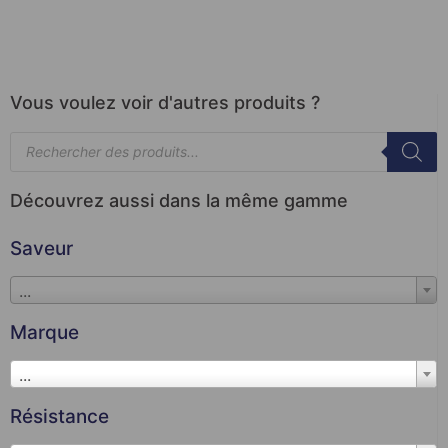
Vous voulez voir d'autres produits ?
Découvrez aussi dans la même gamme
Saveur
...
Marque
...
Résistance