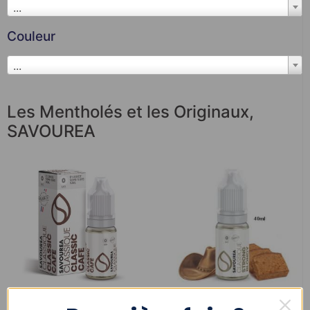
...
Couleur
...
Les Mentholés et les Originaux
,
SAVOUREA