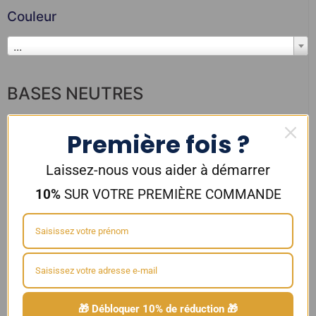
Couleur
...
BASES NEUTRES
Première fois ?
Laissez-nous vous aider à démarrer
10%
SUR VOTRE PREMIÈRE COMMANDE
Base neutre 50/50 pour DIY –
Base Végétale pour DIY 500ml –
Mx Lab
40/60 – CDSLAB
🎁 Débloquer 10% de réduction 🎁