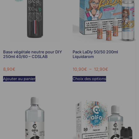
Base végétale neutre pour DIY
Pack LaDiy 50/50 200ml
250ml 40/60 – CDSLAB
Liquidarom
8,90
€
10,90
€
–
12,90
€
Ajouter au panier
Choix des options