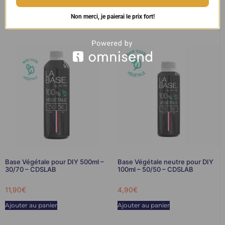
6,90
€
–
12,90
€
11,90
€
Non merci, je paierai le prix fort!
Choix des options
Ajouter au panier
Base Végétale pour DIY 500ml –
Base Végétale neutre pour DIY
30/70 – CDSLAB
100ml – 50/50 – CDSLAB
11,90
€
4,90
€
Ajouter au panier
Ajouter au panier