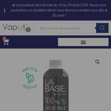
☀️ La boutique sera fermée du 10 au 29 août 2026. Nous vous
souhaitons un excellent été et vous donnons rendez-vous dès le
30 août !
0