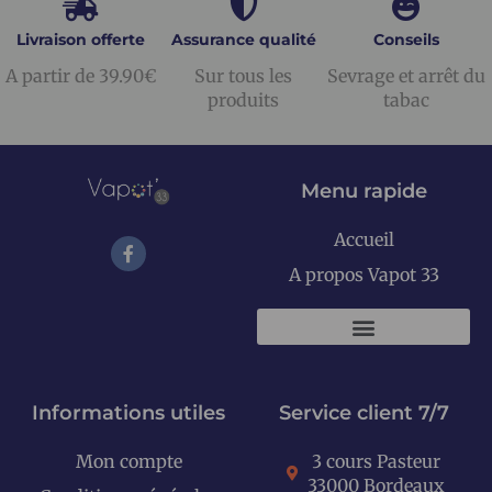
Livraison offerte
Assurance qualité
Conseils
A partir de 39.90€
Sur tous les
Sevrage et arrêt du
produits
tabac
Menu rapide
Accueil
A propos Vapot 33
KITS E-CIGARETTES
Informations utiles
Service client 7/7
Mon compte
3 cours Pasteur
33000 Bordeaux