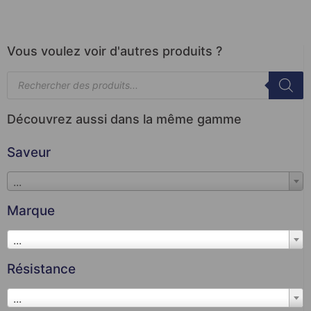
Vous voulez voir d'autres produits ?
Découvrez aussi dans la même gamme
Saveur
...
Marque
...
Résistance
...