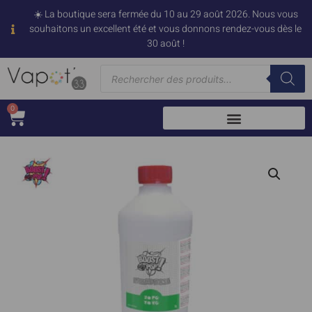
☀️ La boutique sera fermée du 10 au 29 août 2026. Nous vous
souhaitons un excellent été et vous donnons rendez-vous dès le
30 août !
0