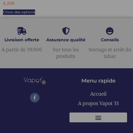
4,20
€
Choix des options
Livraison offerte
Assurance qualité
Conseils
A partir de 39.90€
Sur tous les
Sevrage et arrêt du
produits
tabac
Menu rapide
Accueil
A propos Vapot 33
KITS E-CIGARETTES