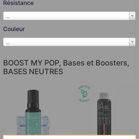
Résistance
...
Couleur
...
BOOST MY POP
,
Bases et Boosters
,
BASES NEUTRES