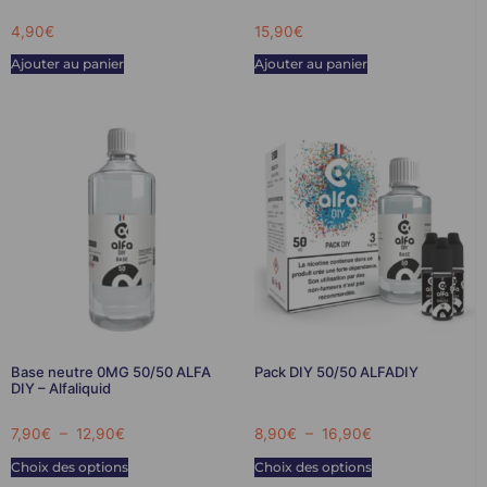
4,90
€
15,90
€
Ajouter au panier
Ajouter au panier
Base neutre 0MG 50/50 ALFA
Pack DIY 50/50 ALFADIY
DIY – Alfaliquid
7,90
€
–
12,90
€
8,90
€
–
16,90
€
Choix des options
Choix des options