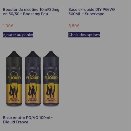
Booster de nicotine 10ml/20mg
Base e-liquide DIY PG/VG
en 50/50 – Boost my Pop
500ML – Supervape
1,00
€
8,50
€
Ajouter au panier
Choix des options
Base neutre PG/VG 100ml –
Eliquid France