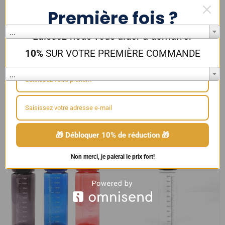
Résistance
Première fois ?
...
Laissez-nous vous aider à démarrer
Couleur
10%
SUR VOTRE PREMIÈRE COMMANDE
...
SUPERVAPE
,
Bases et Boosters
,
BASES NEUTRES
,
DIY
🎁 Débloquer 10% de réduction 🎁
Non merci, je paierai le prix fort!