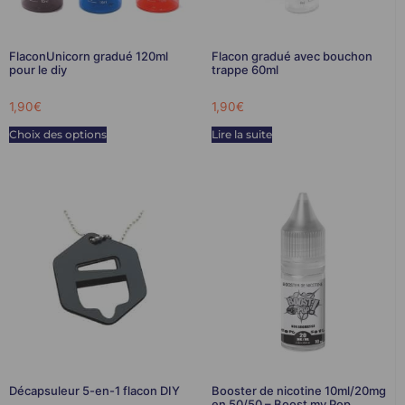
FlaconUnicorn gradué 120ml
Flacon gradué avec bouchon
pour le diy
trappe 60ml
1,90
€
1,90
€
Choix des options
Lire la suite
Décapsuleur 5-en-1 flacon DIY
Booster de nicotine 10ml/20mg
en 50/50 – Boost my Pop