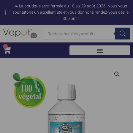
☀️ La boutique sera fermée du 10 au 29 août 2026. Nous vous
souhaitons un excellent été et vous donnons rendez-vous dès le
30 août !
0