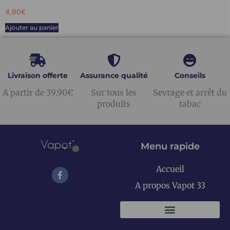
4,90
€
Ajouter au panier
Livraison offerte
Assurance qualité
Conseils
A partir de 39.90€
Sur tous les
Sevrage et arrêt du
produits
tabac
Menu rapide
Accueil
A propos Vapot 33
KITS E-CIGARETTES