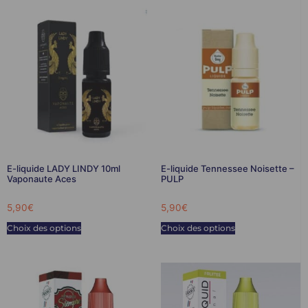
E-liquide LADY LINDY 10ml
E-liquide Tennessee Noisette –
Vaponaute Aces
PULP
5,90
€
5,90
€
Choix des options
Choix des options