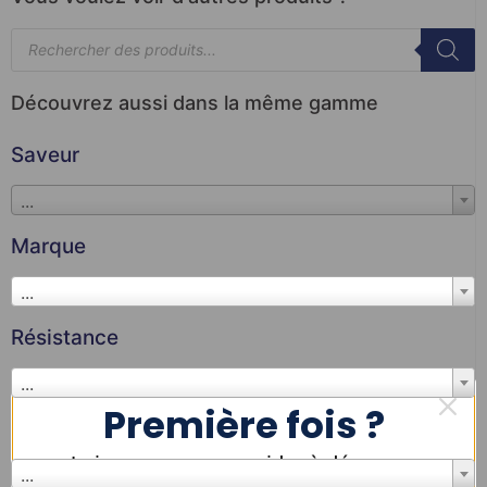
Découvrez aussi dans la même gamme
Saveur
...
Marque
...
Résistance
...
Première fois ?
Couleur
Laissez-nous vous aider à démarrer
...