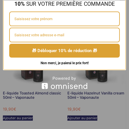
10%
SUR VOTRE PREMIÈRE COMMANDE
Alfaliquid ORIGINAL
,
ALFALIQUID
🎁 Débloquer 10% de réduction 🎁
Non merci, je paierai le prix fort!
E-liquide Toasted Almond classic
E-liquide Hazelnut Vanilla cream
50ml – Vaponaute
50ml – Vaponaute
19,90
€
19,90
€
Ajouter au panier
Ajouter au panier