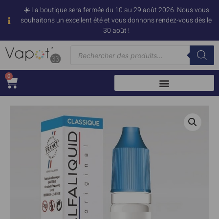
☀️ La boutique sera fermée du 10 au 29 août 2026. Nous vous
souhaitons un excellent été et vous donnons rendez-vous dès le
30 août !
0