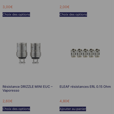
3,00
€
2,00
€
Choix des options
Choix des options
Résistance DRIZZLE MINI EUC –
ELEAF résistances ERL 0.15 Ohm
Vaporesso
2,60
€
4,80
€
Choix des options
Ajouter au panier