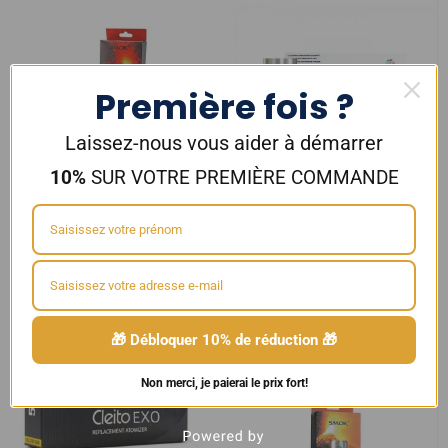
Première fois ?
Laissez-nous vous aider à démarrer
10%
SUR VOTRE PREMIÈRE COMMANDE
SMOK Résistances TFV12 – Q4
ELEAF Résistance HW pour
ELLO et MELO 300
3,90
€
2,90
€
Ajouter au panier
Choix des options
🎁 Débloquer 10% de réduction 🎁
Non merci, je paierai le prix fort!