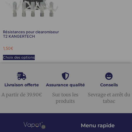
Résistances pour clearomiseur
T2 KANGERTECH
1,50
€
Choix des options
Livraison offerte
Assurance qualité
Conseils
A partir de 39.90€
Sur tous les
Sevrage et arrêt du
produits
tabac
Menu rapide