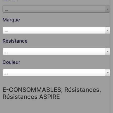
...
Marque
...
Résistance
...
Couleur
...
E-CONSOMMABLES
,
Résistances
,
Résistances ASPIRE