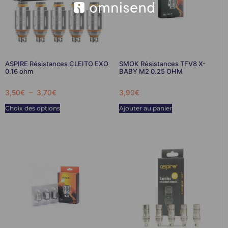
ASPIRE Résistances CLEITO EXO
SMOK Résistances TFV8 X-
0.16 ohm
BABY M2 0.25 OHM
3,50
€
–
3,70
€
3,90
€
Choix des options
Ajouter au panier