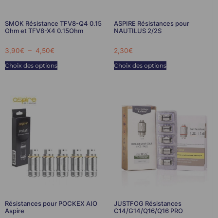
SMOK Résistance TFV8-Q4 0.15
ASPIRE Résistances pour
Ohm et TFV8-X4 0.15Ohm
NAUTILUS 2/2S
3,90
€
–
4,50
€
2,30
€
Choix des options
Choix des options
Résistances pour POCKEX AIO
JUSTFOG Résistances
Aspire
C14/G14/Q16/Q16 PRO