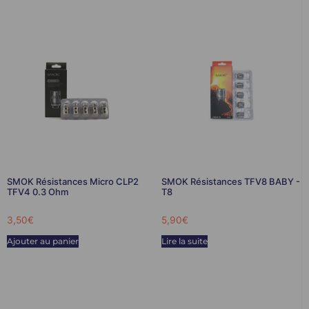
SMOK Résistances Micro CLP2
SMOK Résistances TFV8 BABY -
TFV4 0.3 Ohm
T8
3,50
€
5,90
€
Ajouter au panier
Lire la suite