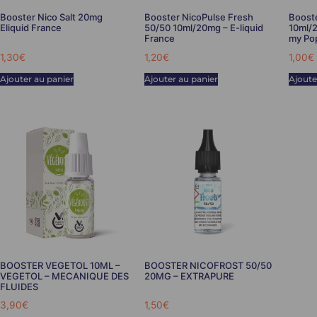
Booster Nico Salt 20mg
Booster NicoPulse Fresh
Booste
Eliquid France
50/50 10ml/20mg – E-liquid
10ml/
France
my Po
1,30
€
1,20
€
1,00
€
Ajouter au panier
Ajouter au panier
Ajoute
BOOSTER VEGETOL 10ML –
BOOSTER NICOFROST 50/50
VEGETOL – MECANIQUE DES
20MG – EXTRAPURE
FLUIDES
3,90
€
1,50
€