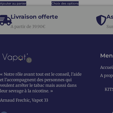
Ajouter au panier
Choix des options
Livraison offerte
As
A partir de 39.90€
Sur
Men
Accuei
« Notre rôle avant tout est le conseil, l’aide
A prop
et l’accompagnent des personnes qui
veulent arrêter le tabac mais aussi dans
KIT
leur sevrage à la nicotine. »
Arnaud Frechic, Vapot 33