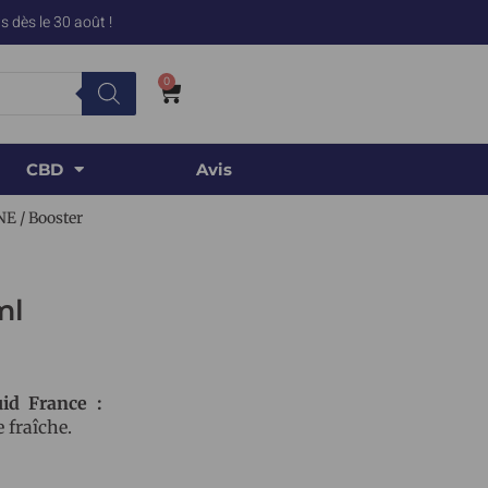
 dès le 30 août !
0
CBD
Avis
NE
/ Booster
ml
id France :
 fraîche.