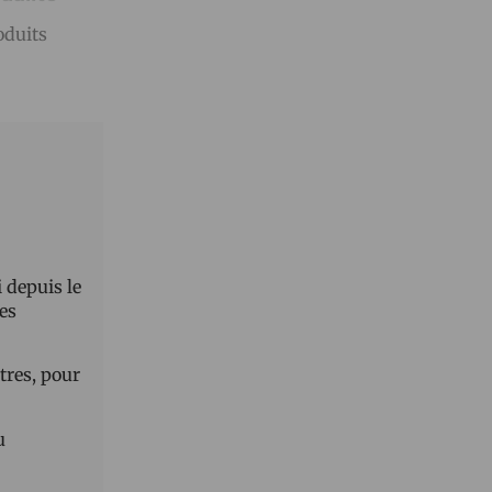
oduits
 depuis le
des
tres, pour
u