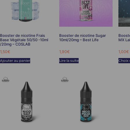
Booster de nicotine Frais
Booster de nicotine Sugar
Booste
Base Végétale 50/50 -10ml
10ml/20mg – Best Life
MX La
/20mg – CDSLAB
1,50
€
1,90
€
1,00
€
Ajouter au panier
Lire la suite
Choix 