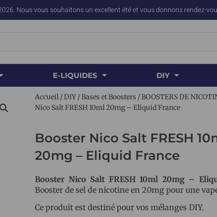
2026. Nous vous souhaitons un excellent été et vous donnons rendez-vous
E-LIQUIDES
DIY
Accueil
/
DIY
/
Bases et Boosters
/
BOOSTERS DE NICOTI
Nico Salt FRESH 10ml 20mg – Eliquid France
Booster Nico Salt FRESH 10
20mg – Eliquid France
Booster Nico Salt FRESH 10ml 20mg – Eliqu
Booster de sel de nicotine en 20mg pour une vape
Ce produit est destiné pour vos mélanges DIY.