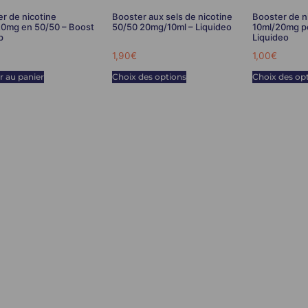
r de nicotine
Booster aux sels de nicotine
Booster de n
20mg en 50/50 – Boost
50/50 20mg/10ml – Liquideo
10ml/20mg po
p
Liquideo
1,90
€
1,00
€
r au panier
Choix des options
Choix des op