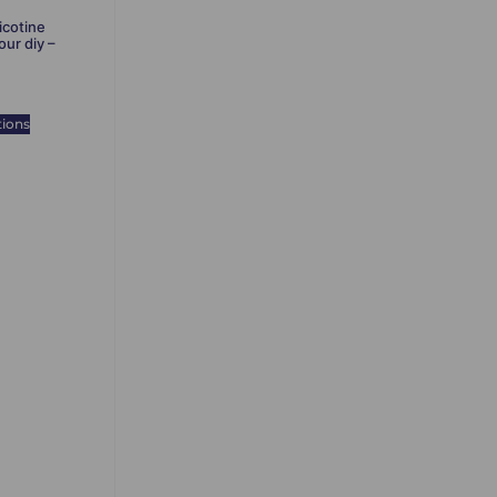
icotine
ur diy –
tions