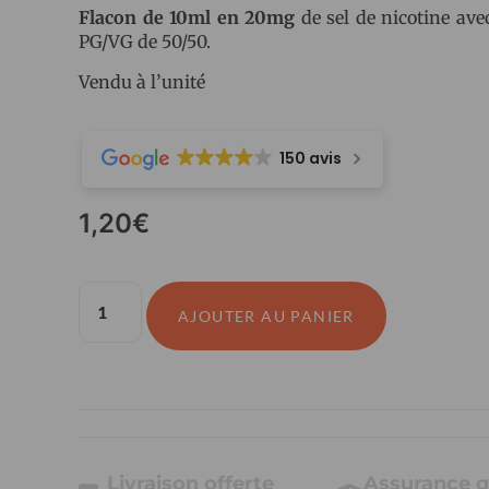
Flacon de 10ml en 20mg
de sel de nicotine ave
PG/VG de 50/50.
Vendu à l’unité
150 avis
1,20
€
AJOUTER AU PANIER
Livraison offerte
Assurance q