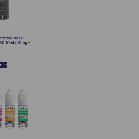
icotine base
50 10ml /20mg –
nier