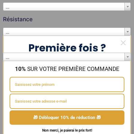
...
Résistance
...
Première fois ?
Couleur
...
Laissez-nous vous aider à démarrer
10%
SUR VOTRE PREMIÈRE COMMANDE
Adaptateurs & Câbles
🎁 Débloquer 10% de réduction 🎁
Non merci, je paierai le prix fort!