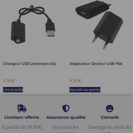
Chargeur USB Universel eGo
Adaptateur Secteur USB Plat
4,90
€
4,90
€
Lire la suite
Ajouter au panier
Livraison offerte
Assurance qualité
Conseils
A partir de 39.90€
Sur tous les
Sevrage et arrêt du