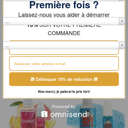
Première fois ?
Résistance
Laissez-nous vous aider à démarrer
...
SUR VOTRE PREMIÈRE
10%
COMMANDE
Couleur
...
Concentrés Le Coq qui Vape
,
Arômes
Concentrés
🎁 Débloquer 10% de réduction 🎁
Non merci, je paierai le prix fort!