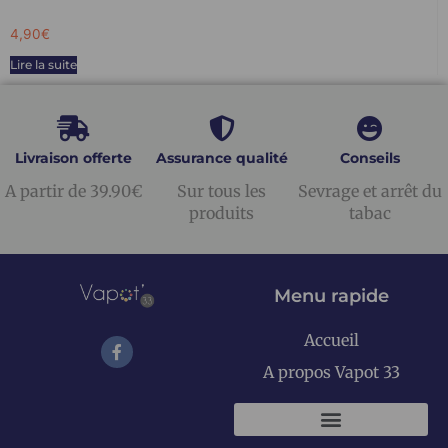
4,90
€
Lire la suite
Livraison offerte
Assurance qualité
Conseils
A partir de 39.90€
Sur tous les
Sevrage et arrêt du
produits
tabac
Menu rapide
Accueil
A propos Vapot 33
KITS E-CIGARETTES