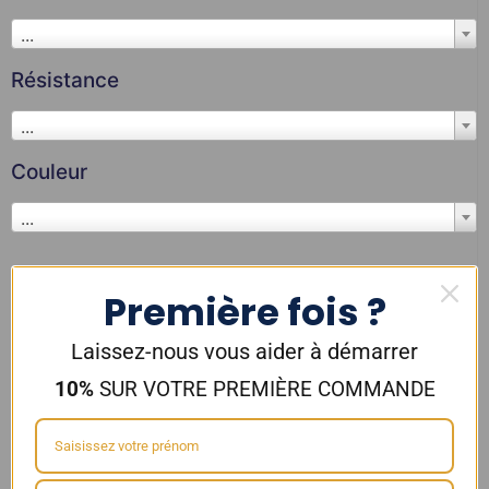
...
Résistance
...
Couleur
...
Concentrés Alfaliquid
,
Arômes
Première fois ?
Concentrés
Laissez-nous vous aider à démarrer
10%
SUR VOTRE PREMIÈRE COMMANDE