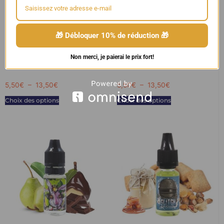
🎁 Débloquer 10% de réduction 🎁
Arôme concentré Pinkman –
Concentré Heisenberg –
Non merci, je paierai le prix fort!
Vampire Vape
Vampire Vape
5,50
€
–
13,50
€
5,50
€
–
13,50
€
Choix des options
Choix des options