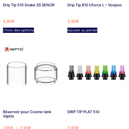
Drip Tip 510 Snake SS SENOR
Drip Tip 810 Uforce L – Voopoo
3,90
€
3,90
€
Choix des options
Ajouter au panier
Réservoir pour Cosmo tank
DRIP TIP PLAT 510
Vaptio
1,90
€
–
2,90
€
3,90
€