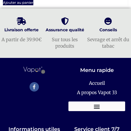
Ajouter au panier
Livraison offerte
Assurance qualité
Conseils
A partir de 39.90€
Sur tous les
Sevrage et arrêt du
produits
tabac
Menu rapide
Accueil
A propos Vapot 33
KITS E-CIGARETTES
Informations utiles
Service client 7/7