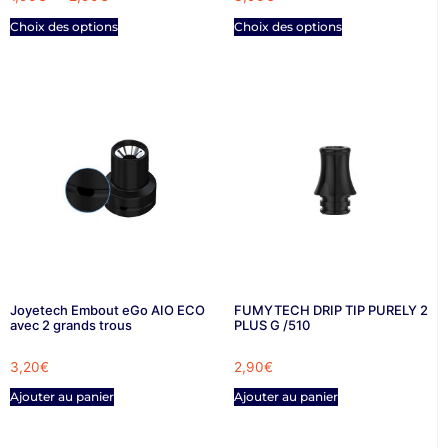
Choix des options
Choix des options
Joyetech Embout eGo AIO ECO
FUMYTECH DRIP TIP PURELY 2
avec 2 grands trous
PLUS G /510
3,20
€
2,90
€
Ajouter au panier
Ajouter au panier