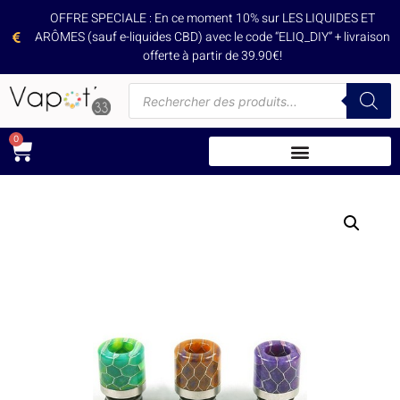
OFFRE SPECIALE : En ce moment 10% sur LES LIQUIDES ET
ARÔMES (sauf e-liquides CBD) avec le code “ELIQ_DIY” + livraison
offerte à partir de 39.90€!
0