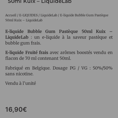
50ml Kuix – LiquideLab
Accueil
/
E-LIQUIDES
/
LiquideLab
/ E-liquide Bubble Gum Pastèque
50ml Kuix – LiquideLab
E-liquide Bubble Gum Pastèque 50ml Kuix –
LiquideLab
: un e-liquide à la saveur pastèque et
bubble gum frais.
E-liquide Fruité frais
avec arômes boostés vendu en
flacon de 70 ml contenant 50ml.
Fabriqué en Belgique. Dosage PG / VG : 50%/50%
sans nicotine.
Vendu à l’unité
16,90
€