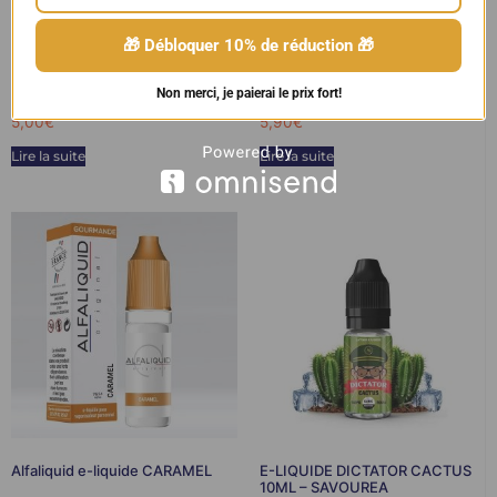
🎁 Débloquer 10% de réduction 🎁
E-Liquide CLASSIC CAFE 10ml –
Alfaliquid e-liquide Noisette
Savourea
Non merci, je paierai le prix fort!
5,00
€
5,90
€
Lire la suite
Lire la suite
Alfaliquid e-liquide CARAMEL
E-LIQUIDE DICTATOR CACTUS
10ML – SAVOUREA