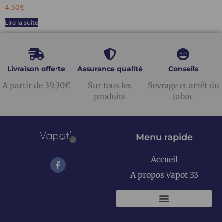
4,50
€
Lire la suite
Livraison offerte
Assurance qualité
Conseils
A partir de 39.90€
Sur tous les
Sevrage et arrêt du
produits
tabac
Menu rapide
Accueil
A propos Vapot 33
KITS E-CIGARETTES