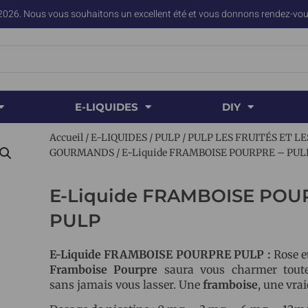
2026. Nous vous souhaitons un excellent été et vous donnons rendez-vous
E-LIQUIDES
DIY
Accueil
/
E-LIQUIDES
/
PULP
/
PULP LES FRUITÉS ET LE
GOURMANDS
/ E-Liquide FRAMBOISE POURPRE – PUL
E-Liquide FRAMBOISE POU
PULP
E-Liquide FRAMBOISE POURPRE PULP :
Rose e
Framboise
Pourpre
saura vous charmer toute
sans jamais vous lasser. Une
framboise
, une vrai