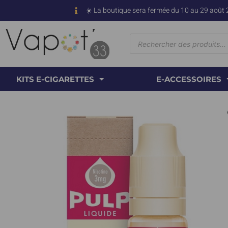
☀️ La boutique sera fermée du 10 au 29 août 
KITS E-CIGARETTES
E-ACCESSOIRES