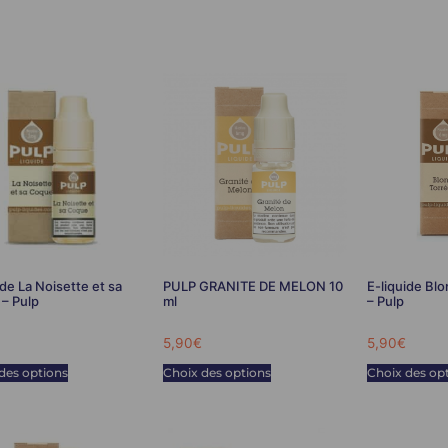
ide La Noisette et sa
PULP GRANITE DE MELON 10
E-liquide Blo
– Pulp
ml
– Pulp
5,90
€
5,90
€
des options
Choix des options
Choix des op