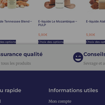
ide Tennessee Blend –
E-liquide Le Mozambique –
E-liquide Al
PULP
5,90
€
5,90
€
des options
Choix des options
Choix des op
surance qualité
Conseil
 tous les produits
Sevrage et a
u rapide
Informations utiles
l
Mon compte