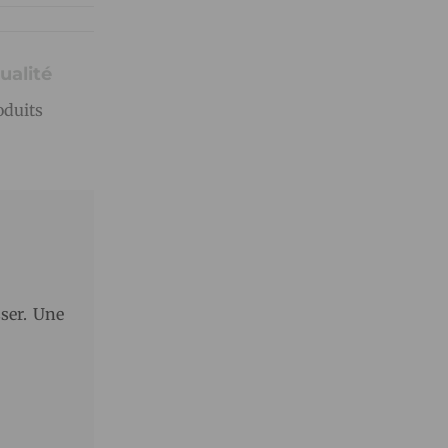
ualité
oduits
ser. Une