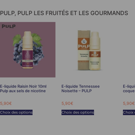
PULP
,
PULP LES FRUITÉS ET LES GOURMANDS
E-liquide Raisin Noir 10ml
E-liquide Tennessee
E-liqu
Pulp aux sels de nicotine
Noisette – PULP
coque 
5,90
€
5,90
€
5,90
€
Choix des options
Choix des options
Choix 