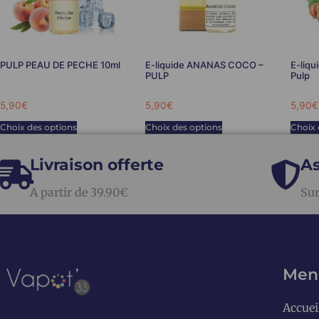
PULP PEAU DE PECHE 10ml
E-liquide ANANAS COCO –
E-liqu
PULP
Pulp
5,90
€
5,90
€
5,90
€
Choix des options
Choix des options
Choix 
Livraison offerte
As
A partir de 39.90€
Sur
Men
Accuei