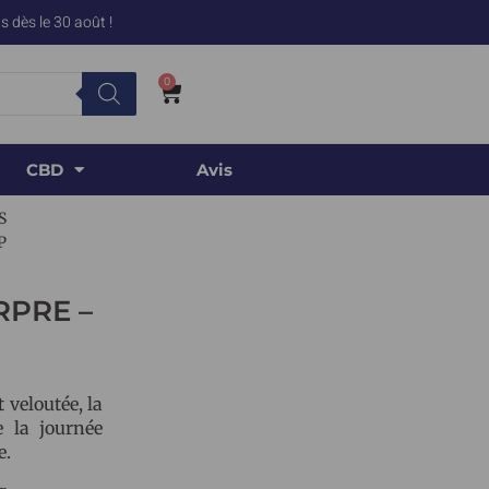
 dès le 30 août !
0
CBD
Avis
S
P
RPRE –
t veloutée, la
 la journée
e.