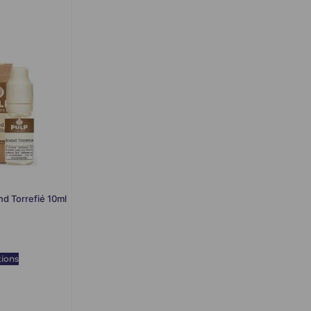
nd Torrefié 10ml
tions