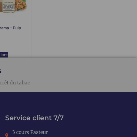
abama – Pulp
tions
s
rrêt du tabac
Service client 7/7
3 cours Pasteur