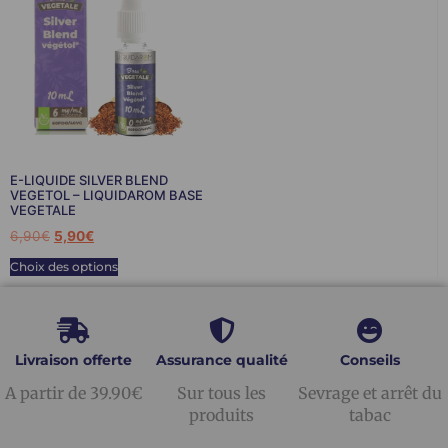
E-LIQUIDE SILVER BLEND
VEGETOL – LIQUIDAROM BASE
VEGETALE
6,90
€
5,90
€
Choix des options
Livraison offerte
Assurance qualité
Conseils
A partir de 39.90€
Sur tous les
Sevrage et arrêt du
produits
tabac