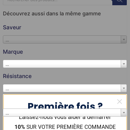
Découvrez aussi dans la même gamme
Saveur
...
Marque
...
Résistance
...
Couleur
Première fois ?
...
Laissez-nous vous aider à démarrer
10%
SUR VOTRE PREMIÈRE COMMANDE