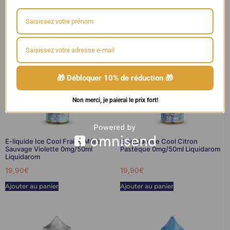
Ice Cool 50ml
,
LIQUIDAROM
🎁 Débloquer 10% de réduction 🎁
Non merci, je paierai le prix fort!
E-liquide Ice Cool Fraise Mûre
E-liquide Ice Cool Citron
Sauvage Violette 0mg/50ml
Pastèque 0mg/50ml Liquidarom
Liquidarom
19,90
€
19,90
€
Ajouter au panier
Ajouter au panier