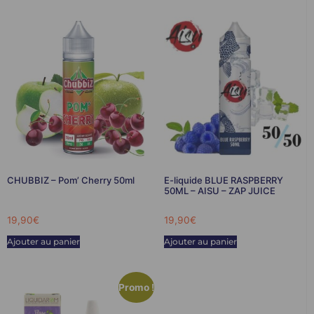
CHUBBIZ – Pom’ Cherry 50ml
E-liquide BLUE RASPBERRY
50ML – AISU – ZAP JUICE
19,90
€
19,90
€
Ajouter au panier
Ajouter au panier
Promo !