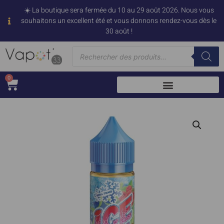
☀️ La boutique sera fermée du 10 au 29 août 2026. Nous vous
souhaitons un excellent été et vous donnons rendez-vous dès le
30 août !
0