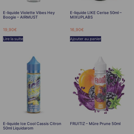
E-liquide Violette Vibes Hey
E-liquide LIKE Cerise 50ml –
Boogie – AIRMUST
MIXUPLABS
19,90
€
16,90
€
Lire la suite
Ajouter au panier
E-liquide Ice Cool Cassis Citron
FRUITIZ – Mûre Prune 50ml
50ml Liquidarom