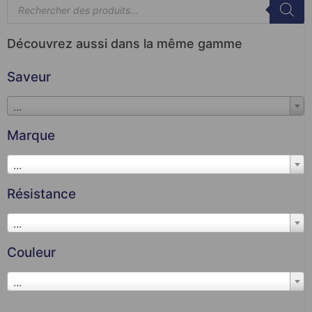
Découvrez aussi dans la même gamme
Saveur
...
Marque
...
Résistance
...
Couleur
...