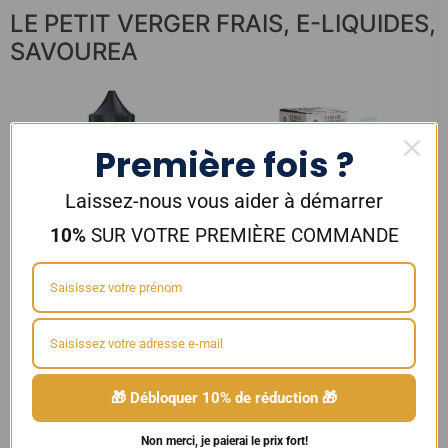
LE PETIT VERGER FRAIS
,
E-LIQUIDES
,
SAVOUREA
Première fois ?
Laissez-nous vous aider à démarrer
10%
SUR VOTRE PREMIÈRE COMMANDE
DRIP MANIAC – Miss Pear 50ml
E-Liquide CLASSIC CAFE 10ml –
30/70 – MIXUP LABS
Savourea
19,90
€
5,00
€
🎁 Débloquer 10% de réduction 🎁
Ajouter au panier
Choix des options
Non merci, je paierai le prix fort!