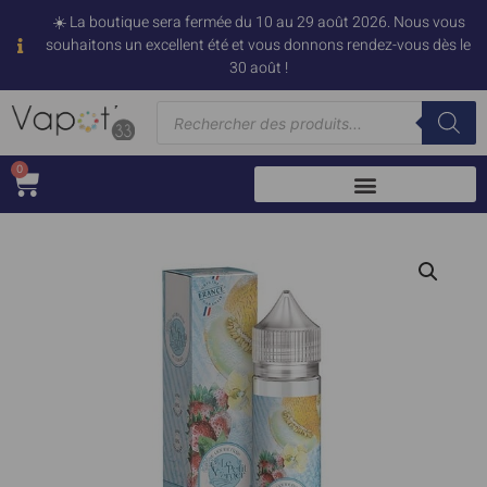
☀️ La boutique sera fermée du 10 au 29 août 2026. Nous vous
souhaitons un excellent été et vous donnons rendez-vous dès le
30 août !
0