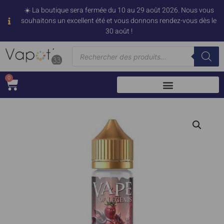
☀️ La boutique sera fermée du 10 au 29 août 2026. Nous vous
souhaitons un excellent été et vous donnons rendez-vous dès le
30 août !
0