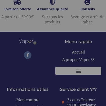
Livraison offerte
Assurance qualité
Conseils
A partir de 39.90€
Sur tous les
Sevrage et arrêt du
produits
tabac
Menu rapide
Accueil
A propos Vapot 33
KITS E-CIGARETTES
Informations utiles
Service client 7/7
Mon compte
3 cours Pasteur
33000 Bordeaux