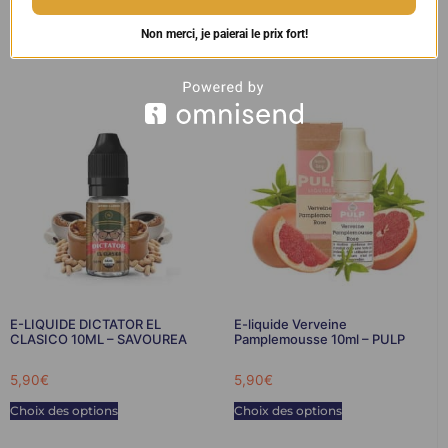
5,90
€
5,90
€
Non merci, je paierai le prix fort!
Choix des options
Choix des options
E-LIQUIDE DICTATOR EL
E-liquide Verveine
CLASICO 10ML – SAVOUREA
Pamplemousse 10ml – PULP
5,90
€
5,90
€
Choix des options
Choix des options