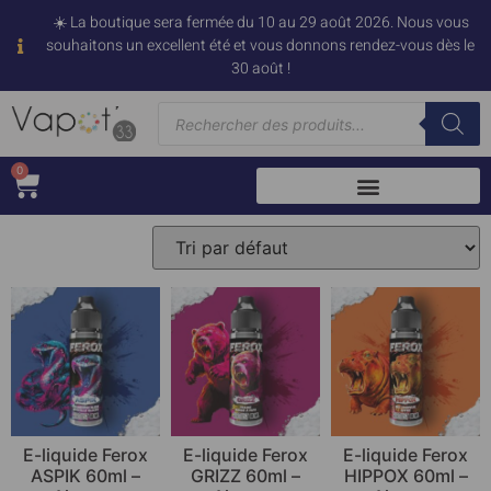
☀️ La boutique sera fermée du 10 au 29 août 2026. Nous vous
souhaitons un excellent été et vous donnons rendez-vous dès le
30 août !
0
E-liquide Ferox
E-liquide Ferox
E-liquide Ferox
ASPIK 60ml –
GRIZZ 60ml –
HIPPOX 60ml –