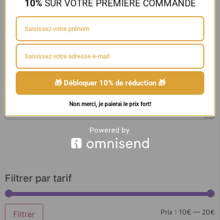
10%
SUR VOTRE PREMIÈRE COMMANDE
...
Contenance
...
🎁 Débloquer 10% de réduction 🎁
Marque
Non merci, je paierai le prix fort!
...
Filtrer par tarif
Prix :
10€
—
20€
Filtrer