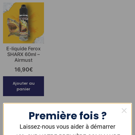
E-liquide Ferox
SHARX 60ml –
Airmust
16,90
€
Ajouter au
panier
Première fois ?
Laissez-nous vous aider à démarrer
Saveur