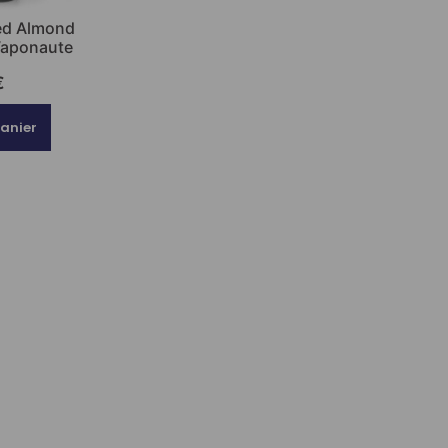
ted Almond
 Vaponaute
€
panier