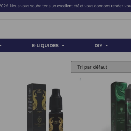
2026. Nous vous souhaitons un excellent été et vous donnons rendez-vous
E-LIQUIDES
DIY