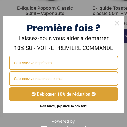
–
E-liquide Popcorn Classic
E-liquide Toas
50ml – Vaponaute
classic 50ml –
19,90
€
19,90
Première fois ?
Ajouter au panier
Ajouter au 
Laissez-nous vous aider à démarrer
10%
SUR VOTRE PREMIÈRE COMMANDE
🎁 Débloquer 10% de réduction 🎁
Non merci, je paierai le prix fort!