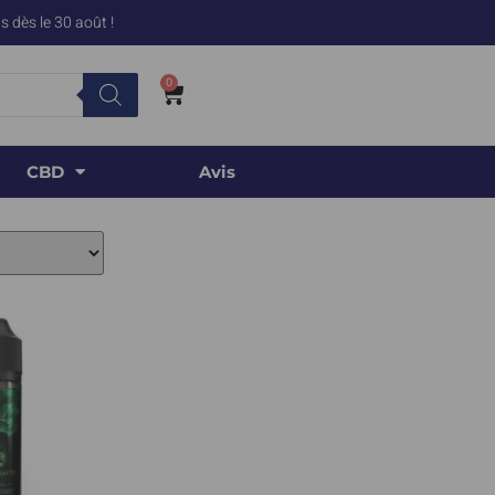
 dès le 30 août !
0
CBD
Avis