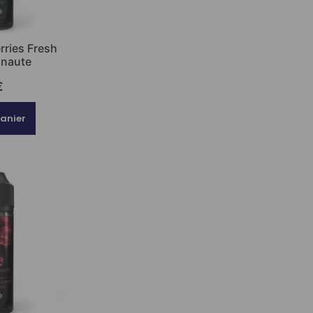
rries Fresh
onaute
€
panier