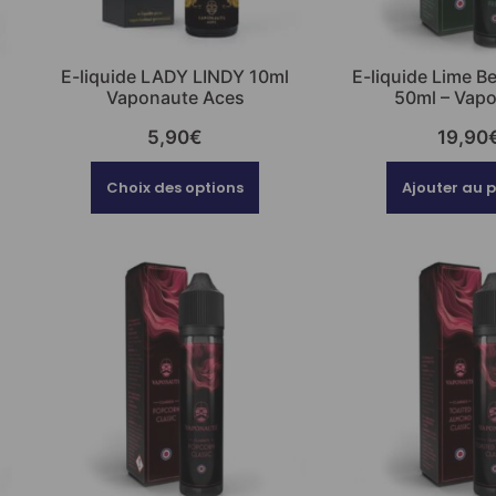
E-liquide LADY LINDY 10ml
E-liquide Lime Be
Vaponaute Aces
50ml – Vap
5,90
€
19,90
Choix des options
Ajouter au 