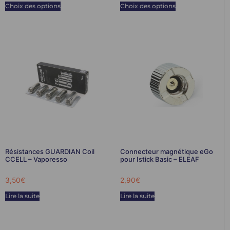
Choix des options
Choix des options
Résistances GUARDIAN Coil
Connecteur magnétique eGo
CCELL – Vaporesso
pour Istick Basic – ELEAF
3,50
€
2,90
€
Lire la suite
Lire la suite