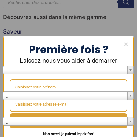
Découvrez aussi dans la même gamme
Saveur
...
Première fois ?
Marque
Laissez-nous vous aider à démarrer
...
10%
SUR VOTRE PREMIÈRE COMMANDE
Résistance
...
Couleur
🎁 Débloquer 10% de réduction 🎁
...
Non merci, je paierai le prix fort!