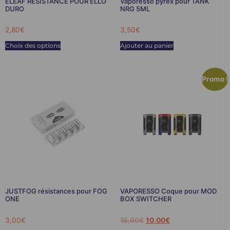
ELEAF RESISTANCE POUR ELLO
Vaporesso pyrex pour TANK
DURO
NRG 5ML
2,80
€
3,50
€
Choix des options
Ajouter au panier
Promo !
JUSTFOG résistances pour FOG
VAPORESSO Coque pour MOD
ONE
BOX SWITCHER
3,00
€
16,90
€
10,00
€