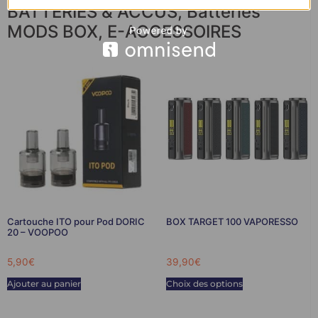
BATTERIES & ACCUS
,
Batteries
MODS BOX
,
E-ACCESSOIRES
Cartouche ITO pour Pod DORIC
BOX TARGET 100 VAPORESSO
20 – VOOPOO
5,90
€
39,90
€
Ajouter au panier
Choix des options