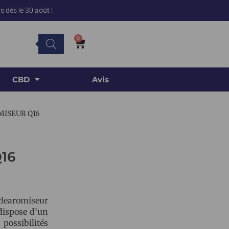
 dès le 30 août !
0
CBD
Avis
MISEUR Q16
16
 clearomiseur
 dispose d’un
possibilités