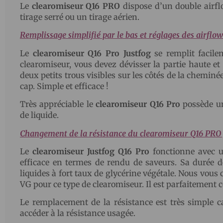
Le
clearomiseur Q16 PRO
dispose d’un double airfl
tirage serré ou un tirage aérien.
Remplissage simplifié par le bas et réglages des airflow
Le
clearomiseur Q16 Pro Justfog
se remplit facile
clearomiseur, vous devez dévisser la partie haute et i
deux petits trous visibles sur les côtés de la cheminée.
cap. Simple et efficace !
Très appréciable le
clearomiseur Q16 Pro
possède un
de liquide.
Changement de la résistance du clearomiseur Q16 PR
Le
clearomiseur Justfog Q16 Pro
fonctionne avec u
efficace en termes de rendu de saveurs. Sa durée de
liquides à fort taux de glycérine végétale. Nous vous 
VG pour ce type de clearomiseur. Il est parfaitement
Le remplacement de la résistance est très simple ca
accéder à la résistance usagée.