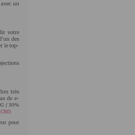
 avec un
ir votre
 d’un des
r le top-
ojections
Ohm très
pas de e-
 PG / 30%
s CBD
.
seur pour