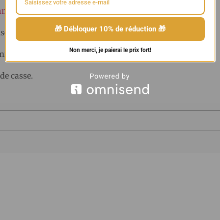
Ohm
(3,2V – 4,4V) et
Q16 Pro Justfog 1,2 Ohm
(3,2V – 4,4V)
🎁 Débloquer 10% de réduction 🎁
iseur
Non merci, je paierai le prix fort!
omiseur
de casse.