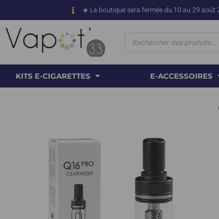
☀️ La boutique sera fermée du 10 au 29 août 
KITS E-CIGARETTES
E-ACCESSOIRES