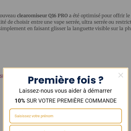
 nouveau
clearomiseur Q16 PRO
a été optimisé pour offrir le
ité de choisir entre une vape serrée, ultra serrée ou restrict
 simplement en faisant glisser la languette visible sur la ph
stFog :
Première fois ?
Laissez-nous vous aider à démarrer
10%
SUR VOTRE PREMIÈRE COMMANDE