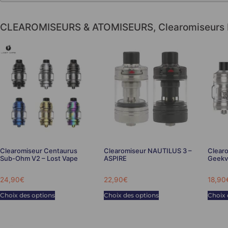
CLEAROMISEURS & ATOMISEURS
,
Clearomiseurs
Clearomiseur Centaurus
Clearomiseur NAUTILUS 3 –
Clearo
Sub-Ohm V2 – Lost Vape
ASPIRE
Geekv
24,90
€
22,90
€
18,90
Choix des options
Choix des options
Choix 