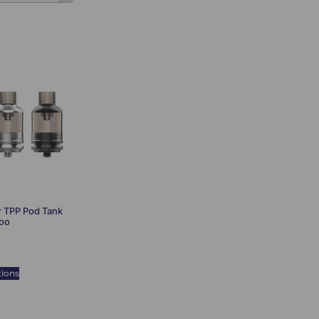
r TPP Pod Tank
poo
tions