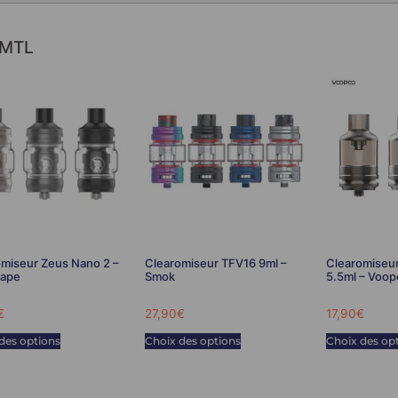
 MTL
miseur Zeus Nano 2 –
Clearomiseur TFV16 9ml –
Clearomiseu
ape
Smok
5.5ml – Voo
€
27,90
€
17,90
€
des options
Choix des options
Choix des op