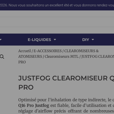
2026. Nous vous souhaitons un excellent été et vous donnons rendez-vous
E-LIQUIDES
DIY
Accueil
/
E-ACCESSOIRES
/
CLEAROMISEURS &
ATOMISEURS
/
Clearomiseurs MTL
/ JUSTFOG CLEARO
PRO
JUSTFOG CLEAROMISEUR Q
PRO
Optimisé pour l’inhalation de type indirecte, le
Q16 Pro Justfog
est fiable, facile d’utilisation et
réglage d’airflow précis offrant de nombreuses 