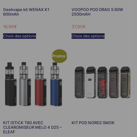
Geekvape kit WENAX K1
VOOPOO POD DRAG S 60W
600mAh
2500mAH
18,90
€
37,90
€
Choix des options
Choix des options
Promo !
KIT ISTICK T80 AVEC
KIT POD NORD2 SMOK
CLEAROMISEUR MELO 4 D25 –
ELEAF