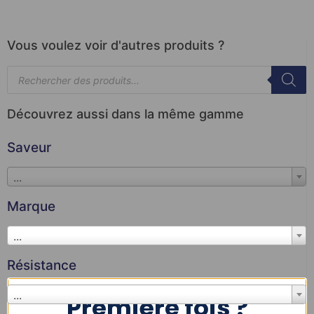
Vous voulez voir d'autres produits ?
Découvrez aussi dans la même gamme
Saveur
...
Marque
...
Résistance
...
Première fois ?