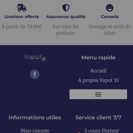
Livraison offerte
Assurance qualité
Conseils
A partir de 39.90€
Sur tous les
Sevrage et arrêt du
produits
tabac
Menu rapide
Accueil
A propos Vapot 33
KITS E-CIGARETTES
Informations utiles
Service client 7/7
Mon compte
3 cours Pasteur