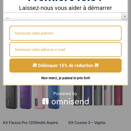
Couleur
Laissez-nous vous aider à démarrer
...
10%
SUR VOTRE PREMIÈRE COMMANDE
Les PODS
,
KITS E-CIGARETTES
,
Les
MODS BOX
🎁 Débloquer 10% de réduction 🎁
Non merci, je paierai le prix fort!
Kit Flexus Pro 1200mAh Aspire
Kit Cosmo 2 – Vaptio