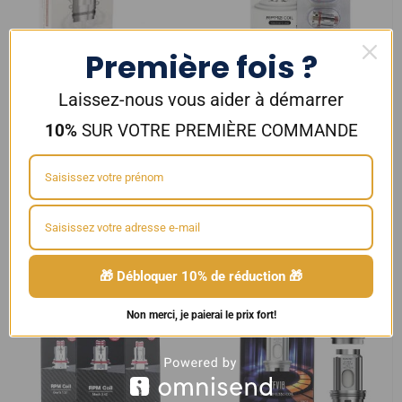
Première fois ?
Laissez-nous vous aider à démarrer
Résistances pour clearomiseur
Résistances RPM2 et Scar P3 –
10%
SUR VOTRE PREMIÈRE COMMANDE
TFV16 Smok
Smoktech
3,90
€
–
4,50
€
2,40
€
Choix des options
Choix des options
🎁 Débloquer 10% de réduction 🎁
Non merci, je paierai le prix fort!