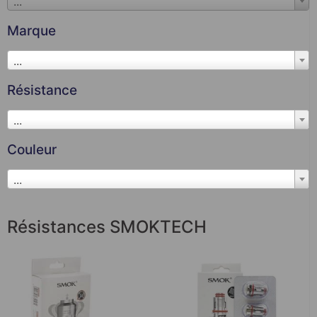
...
Marque
...
Résistance
...
Couleur
...
Résistances SMOKTECH