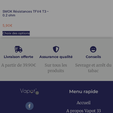
SMOK Résistances TFV4 T3 –
0.2 ohm
5,90
€
Choix des options
Livraison offerte
Assurance qualité
Conseils
A partir de 39.90€
Sur tous les
Sevrage et arrêt du
produits
tabac
Menu rapide
Accueil
A propos Vapot 33