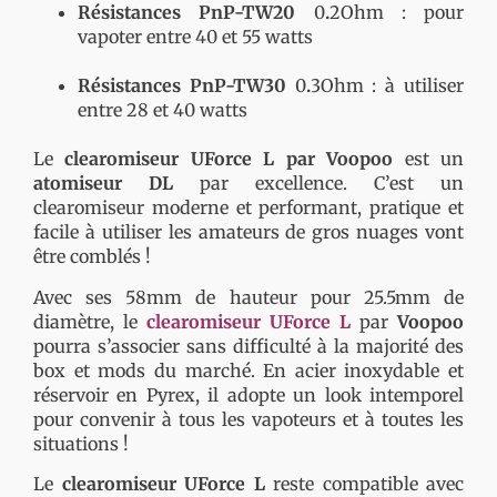
Résistances PnP-TW20
0
.
2Ohm : pour
vapoter entre 40 et 55 watts
Résistances PnP-TW30
0
.
3Ohm : à utiliser
entre 28 et 40 watts
Le
clearomiseur UForce L par Voopoo
est un
atomiseur DL
par excellence. C’est un
clearomiseur moderne et performant, pratique et
facile à utiliser les amateurs de gros nuages vont
être comblés !
Avec ses 58mm de hauteur pour 25.5mm de
diamètre, le
clearomiseur UForce L
par
Voopoo
pourra s’associer sans difficulté à la majorité des
box et mods du marché. En acier inoxydable et
réservoir en Pyrex, il adopte un look intemporel
pour convenir à tous les vapoteurs et à toutes les
situations !
Le
clearomiseur UForce L
reste compatible avec