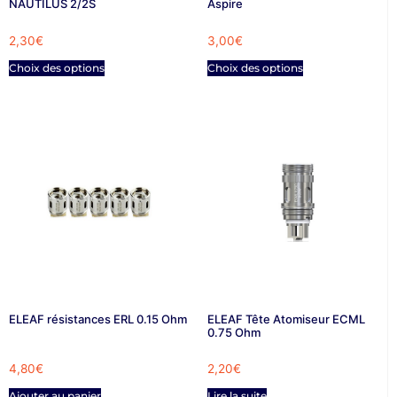
NAUTILUS 2/2S
Aspire
2,30
€
3,00
€
Choix des options
Choix des options
ELEAF résistances ERL 0.15 Ohm
ELEAF Tête Atomiseur ECML
0.75 Ohm
4,80
€
2,20
€
Ajouter au panier
Lire la suite