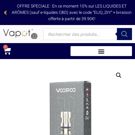
OFFRE SPECIALE : En ce moment 10% sur LES LIQUIDES ET
ARÔMES (sauf e-liquides CBD) avec le code “ELIQ_DIY” + livraison
offerte à partir de 39.90€!
0