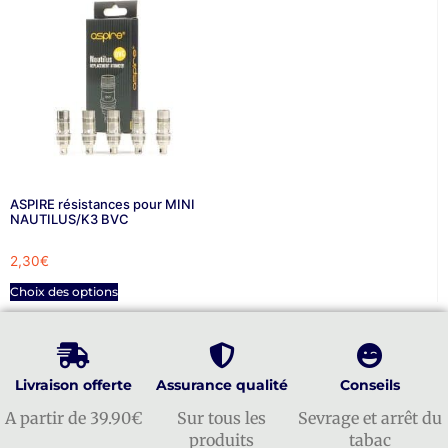
ASPIRE résistances pour MINI
NAUTILUS/K3 BVC
2,30
€
Choix des options
Livraison offerte
Assurance qualité
Conseils
A partir de 39.90€
Sur tous les
Sevrage et arrêt du
produits
tabac