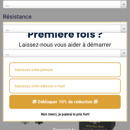
...
Résistance
...
Première fois ?
Couleur
Laissez-nous vous aider à démarrer
...
10%
SUR VOTRE PREMIÈRE COMMANDE
Reconstructibles
🎁 Débloquer 10% de réduction 🎁
Non merci, je paierai le prix fort!