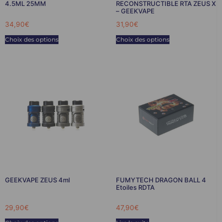
4.5ML 25MM
RECONSTRUCTIBLE RTA ZEUS X
– GEEKVAPE
34,90
€
31,90
€
Choix des options
Choix des options
GEEKVAPE ZEUS 4ml
FUMYTECH DRAGON BALL 4
Etoiles RDTA
29,90
€
47,90
€