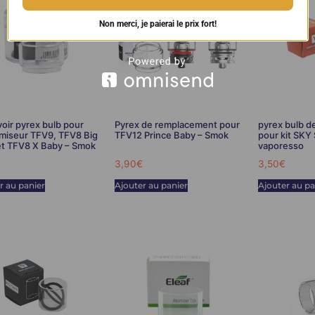
Non merci, je paierai le prix fort!
oir pyrex bulb pour
Pyrex de remplacement pour
pyrex bulb 
miseur TFV9, TFV8 Big
TFV12 Prince Baby – Smok
pour kit SKY
et TFV8 X Baby – Smok
vaporesso
3,90
€
3,50
€
r au panier
Ajouter au panier
Ajouter au pa