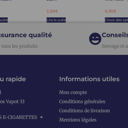
2,90
€
6,90
€
 suite
Lire la suite
Choix des op
surance qualité
Conseil
 tous les produits
Sevrage et a
u rapide
Informations utiles
l
Mon compte
os Vapot 33
Conditions générales
Conditions de livraison
S E-CIGARETTES
Mentions légales