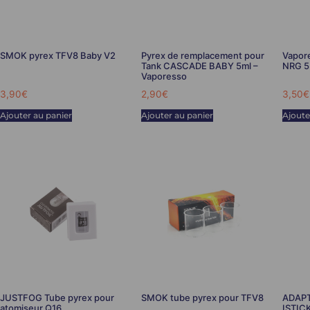
SMOK pyrex TFV8 Baby V2
Pyrex de remplacement pour
Vapor
Tank CASCADE BABY 5ml –
NRG 
Vaporesso
3,90
€
2,90
€
3,50
€
Ajouter au panier
Ajouter au panier
Ajoute
JUSTFOG Tube pyrex pour
SMOK tube pyrex pour TFV8
ADAPT
atomiseur Q16
ISTIC