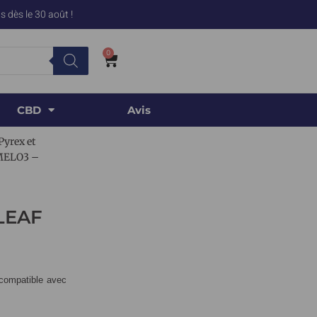
 dès le 30 août !
0
CBD
Avis
Pyrex et
 MELO3 –
LEAF
compatible avec