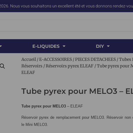
2026. Nous vous souhaitons un excellent été et vous donnons rendez-vous
E-LIQUIDES
DIY
Accueil
/
E-ACCESSOIRES
/
PIECES DETACHEES
/
Tubes 
Réservoirs
/
Réservoirs pyrex ELEAF
/ Tube pyrex pour
ELEAF
Tube pyrex pour MELO3 – E
Tube pyrex pour MELO3
– ELEAF
Réservoir pyrex de remplacement pour MELO3. Réservoir non 
le Mini MELO3.