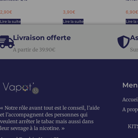
2,90
€
3,90
€
6,90
€
Lire la suite
Lire la suite
Lire la
Livraison offerte
As
A partir de 39.90€
Sur
Men
Accuei
« Notre rôle avant tout est le conseil, l’aide
A prop
et l’accompagnent des personnes qui
veulent arrêter le tabac mais aussi dans
KIT
leur sevrage à la nicotine. »