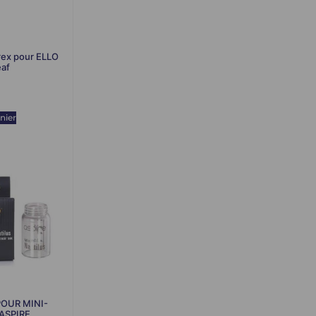
rex pour ELLO
eaf
nier
POUR MINI-
ASPIRE