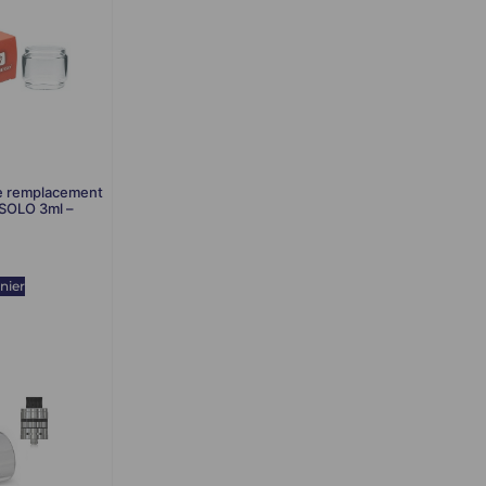
de remplacement
 SOLO 3ml –
nier