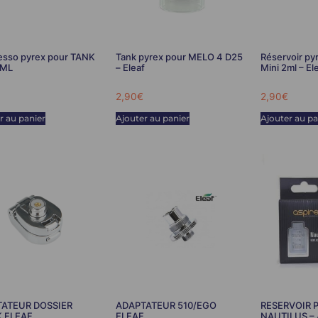
esso pyrex pour TANK
Tank pyrex pour MELO 4 D25
Réservoir py
5ML
– Eleaf
Mini 2ml – El
2,90
€
2,90
€
r au panier
Ajouter au panier
Ajouter au pa
ATEUR DOSSIER
ADAPTATEUR 510/EGO
RESERVOIR 
K ELEAF
ELEAF
NAUTILUS – 