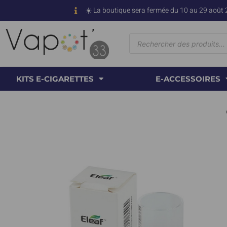
☀️ La boutique sera fermée du 10 au 29 août 
KITS E-CIGARETTES
E-ACCESSOIRES