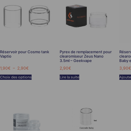
Réservoir pour Cosmo tank
Pyrex de remplacement pour
Réserv
Vaptio
clearomiseur Zeus Nano
clearo
3.5ml – Geekvape
Baby 
1,90
€
–
2,90
€
2,90
€
3,90
€
Choix des options
Lire la suite
Ajoute