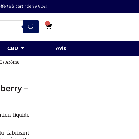
erte à partir de 39.90€!
0
CBD
Avis
E
/ Arôme
berry –
tion liquide
u fabricant