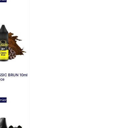
SIC BRUN 10ml
nce
nier