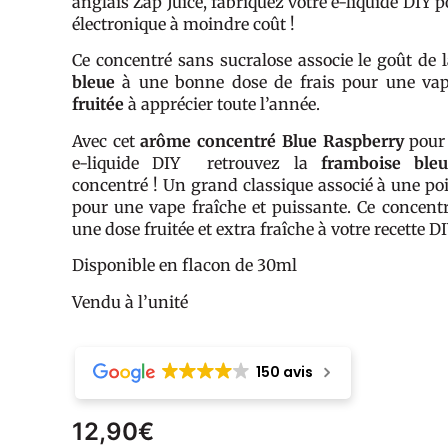
anglais Zap Juice, fabriquez votre e-liquide DIY p
électronique à moindre coût !
Ce concentré sans sucralose associe le goût de 
bleue
à une bonne dose de frais pour une va
fruitée
à apprécier toute l’année.
Avec cet
arôme concentré Blue Raspberry
pour 
e-liquide DIY retrouvez la
framboise ble
concentré ! Un grand classique associé à une poi
pour une vape fraîche et puissante. Ce concentr
une dose fruitée et extra fraîche à votre recette DI
Disponible en flacon de 30ml
Vendu à l’unité
150 avis
12,90
€