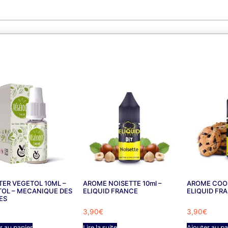
ER VEGETOL 10ML –
AROME NOISETTE 10ml –
AROME COOK
OL – MECANIQUE DES
ELIQUID FRANCE
ELIQUID FR
ES
3,90
€
3,90
€
r au panier
Lire la suite
Ajouter au pa