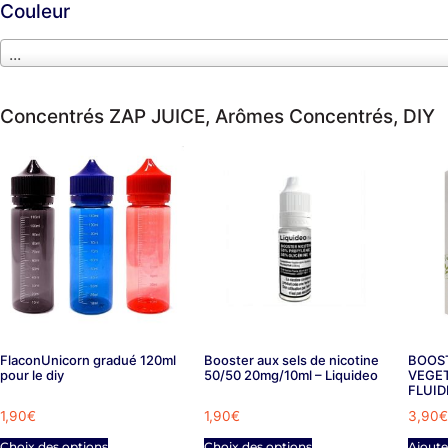
Couleur
...
Concentrés ZAP JUICE
,
Arômes Concentrés
,
DIY
FlaconUnicorn gradué 120ml
Booster aux sels de nicotine
BOOST
pour le diy
50/50 20mg/10ml – Liquideo
VEGET
FLUID
1,90
€
1,90
€
3,90
€
Choix des options
Choix des options
Ajoute