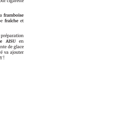
our cigarette
la
framboise
pe
fraîche
et
préparation
ue AISU
en
nte de glace
é va ajouter
Y !