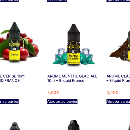
 CERISE 10ml –
AROME MENTHE GLACIALE
AROME CLAS
ID FRANCE
10ml – Eliquid France
– Eliquid Fra
3,90
€
3,90
€
r au panier
Ajouter au panier
Ajouter au pa