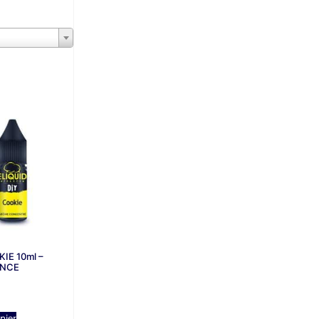
IE 10ml –
ANCE
nier