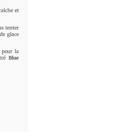
aîche et
us tenter
de glace
 pour la
ntré
Blue