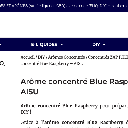
ET ARÔMES (sauf e-liquides CBD) avec le code “ELIQ_DIY” + livraison off
E-LIQUIDES
DIY
Accueil
/
DIY
/
Arômes Concentrés
/
Concentrés ZAP JUIC
concentré Blue Raspberry – AISU
Arôme concentré Blue Rasp
AISU
Arôme concentré Blue Raspberry
pour prépara
DIY !
Grâce à l’
arôme concentré Blue Raspberry
d