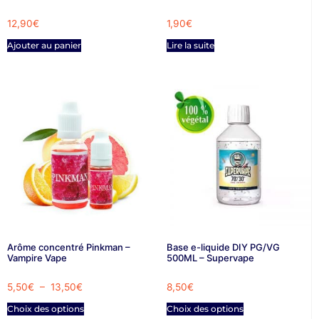
12,90
€
1,90
€
Ajouter au panier
Lire la suite
Arôme concentré Pinkman –
Base e-liquide DIY PG/VG
Vampire Vape
500ML – Supervape
5,50
€
–
13,50
€
8,50
€
Choix des options
Choix des options