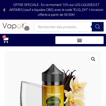
OFFRE SPECIALE : En ce moment 10% sur LES LIQUIDES ET
ARÔMES (sauf e-liquides CBD) avec le code “ELIQ_DIY” + livraison
offerte à partir de 39.90€!
0