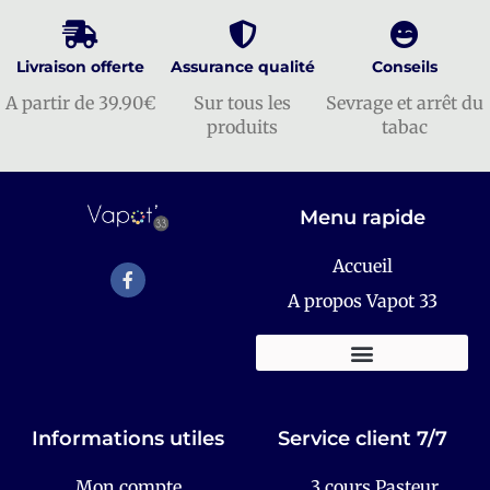
Livraison offerte
Assurance qualité
Conseils
A partir de 39.90€
Sur tous les
Sevrage et arrêt du
produits
tabac
Menu rapide
Accueil
A propos Vapot 33
KITS E-CIGARETTES
Informations utiles
Service client 7/7
Mon compte
3 cours Pasteur