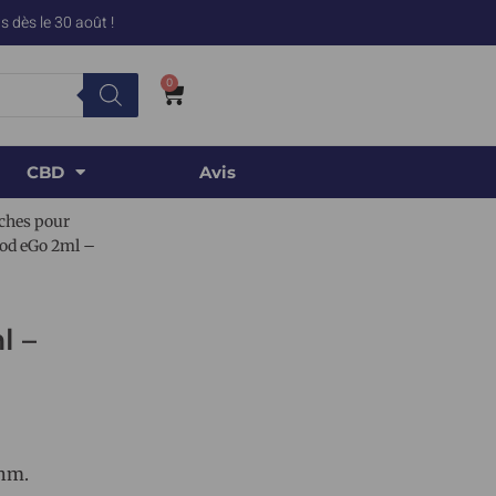
 dès le 30 août !
0
CBD
Avis
ches pour
pod eGo 2ml –
l –
ohm.