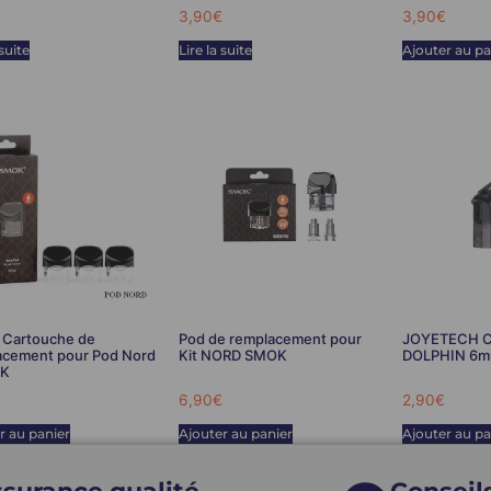
3,90
€
3,90
€
 suite
Lire la suite
Ajouter au pa
Cartouche de
Pod de remplacement pour
JOYETECH C
acement pour Pod Nord
Kit NORD SMOK
DOLPHIN 6m
OK
6,90
€
2,90
€
r au panier
Ajouter au panier
Ajouter au pa