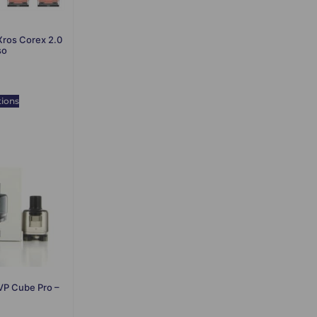
Xros Corex 2.0
so
tions
VP Cube Pro –