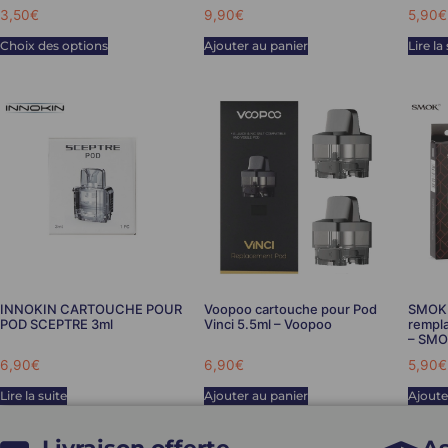
3,50
€
9,90
€
5,90
€
Choix des options
Ajouter au panier
Lire la
INNOKIN CARTOUCHE POUR
Voopoo cartouche pour Pod
SMOK 
POD SCEPTRE 3ml
Vinci 5.5ml – Voopoo
rempl
– SM
6,90
€
6,90
€
5,90
€
Lire la suite
Ajouter au panier
Ajoute