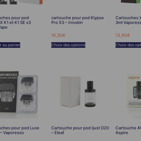
uches pour pod
cartouche pour pod Klypse
Cartouches 
 K1 et K1 SE x3
Pro X3 – Innokin
3ml Vapores
ape
10,50
€
13,90
€
r au panier
Choix des options
Choix des op
uches pour pod Luxe
Cartouche pour pod Ijust D20
Cartouche A
– Vaporesso
– Eleaf
Aspire