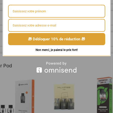
🎁 Débloquer 10% de réduction 🎁
Non merci, je paierai le prix fort!
r Pod