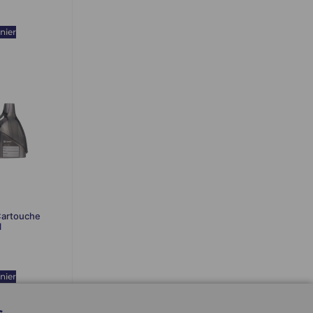
nier
artouche
l
nier