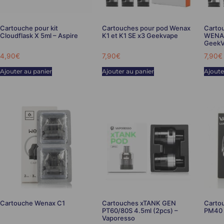
Cartouche pour kit
Cartouches pour pod Wenax
Carto
Cloudflask X 5ml – Aspire
K1 et K1 SE x3 Geekvape
WENAX
GeekV
4,90
€
7,90
€
7,90
€
Ajouter au panier
Ajouter au panier
Ajoute
Cartouche Wenax C1
Cartouches xTANK GEN
Carto
PT60/80S 4.5ml (2pcs) –
PM40 
Vaporesso