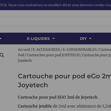
2026. Nous vous souhaitons un excellent été et vous donnons rendez-vous
E-LIQUIDES
DIY
Accueil
/
E-ACCESSOIRES
/
E-CONSOMMABLES
/
Cartou
Pod
/
Cartouches pour pod JOYETECH
/ Cartouche pour 
Joyetech
Cartouche pour pod eGo 2m
Joyetech
Cartouche pour pod EGO 2ml de Joyetech
.
Cartouche jetable
de 2ml avec résistance de 1,2