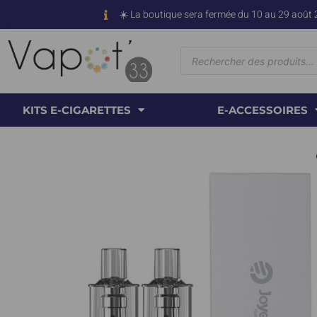
☀️ La boutique sera fermée du 10 au 29 août 
KITS E-CIGARETTES
E-ACCESSOIRES