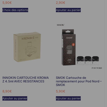
5,90
€
2,90
€
Choix des options
Ajouter au panier
INNOKIN CARTOUCHE KROMA
SMOK Cartouche de
Z 4.5ml AVEC RESISTANCES
remplacement pour Pod Nord –
SMOK
8,90
€
5,90
€
Ajouter au panier
Ajouter au panier