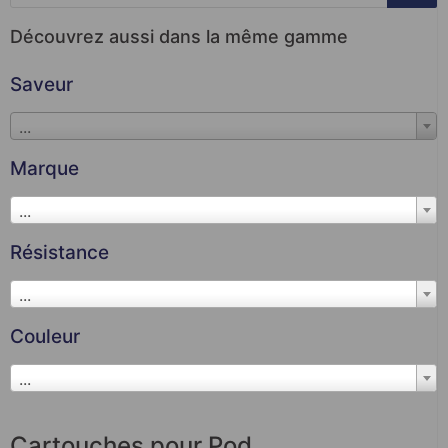
Découvrez aussi dans la même gamme
Saveur
...
Marque
...
Résistance
...
Couleur
...
Cartouches pour Pod