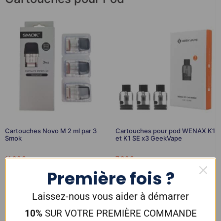
Cartouches Novo M 2 ml par 3
Cartouches pour pod WENAX K1
Smok
et K1 SE x3 GeekVape
11,90
€
7,90
€
Première fois ?
Choix des options
Ajouter au panier
Laissez-nous vous aider à démarrer
10%
SUR VOTRE PREMIÈRE COMMANDE