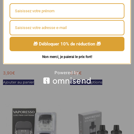
🎁 Débloquer 10% de réduction 🎁
Cartouche pour Pod Flexus Stik
Cartouche Wenax C1
Non merci, je paierai le prix fort!
Aspire
3,90
€
3,50
€
Ajouter au panier
Choix des options