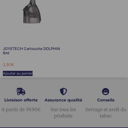
JOYETECH Cartouche DOLPHIN
6ml
2,90
€
Ajouter au panier
Livraison offerte
Assurance qualité
Conseils
A partir de 39.90€
Sur tous les
Sevrage et arrêt du
produits
tabac