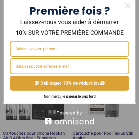
Première fois ?
Cartouche pour kit Cloudflask X
Cartouches pour pod WENAX K1
Laissez-nous vous aider à démarrer
5ml – Aspire
et K1 SE x3 GeekVape
10%
SUR VOTRE PREMIÈRE COMMANDE
4,90
€
7,90
€
Ajouter au panier
Ajouter au panier
🎁 Débloquer 10% de réduction 🎁
Non merci, je paierai le prix fort!
Cartouches pour chicha Hookah
Cartouche pour Pod Flexus Stik
Air 0.4Ohm 6ml – Fumytech
Aspire