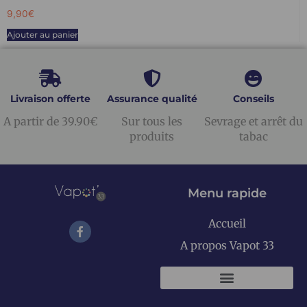
9,90
€
Ajouter au panier
Livraison offerte
Assurance qualité
Conseils
A partir de 39.90€
Sur tous les
Sevrage et arrêt du
produits
tabac
Menu rapide
Accueil
A propos Vapot 33
KITS E-CIGARETTES