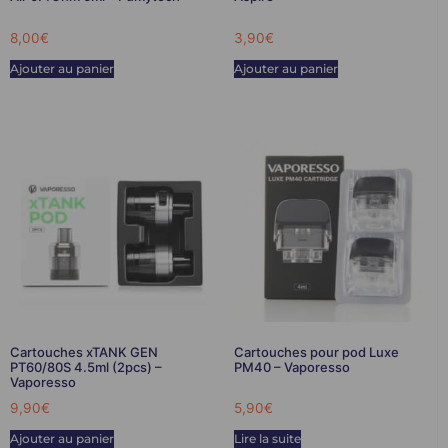
8,00
€
3,90
€
Ajouter au panier
Ajouter au panier
Cartouches xTANK GEN
Cartouches pour pod Luxe
PT60/80S 4.5ml (2pcs) –
PM40 – Vaporesso
Vaporesso
9,90
€
5,90
€
Ajouter au panier
Lire la suite