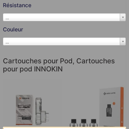
Résistance
...
Couleur
...
Cartouches pour Pod
,
Cartouches
pour pod INNOKIN