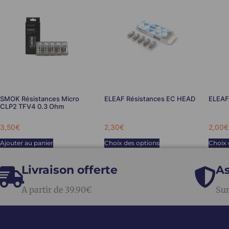
SMOK Résistances Micro
ELEAF Résistances EC HEAD
ELEAF
CLP2 TFV4 0.3 Ohm
3,50
€
2,30
€
2,00
€
Ajouter au panier
Choix des options
Choix 
Livraison offerte
As
A partir de 39.90€
Sur