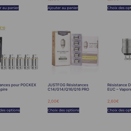
r au panier
Ajouter au panier
Choix des op
tances pour POCKEX
JUSTFOG Résistances
Résistance 
pire
C14/G14/Q16/Q16 PRO
EUC – Vapor
2,00
€
2,60
€
des options
Choix des options
Choix des op