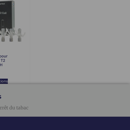
pour
 T2
CH
tions
s
rrêt du tabac