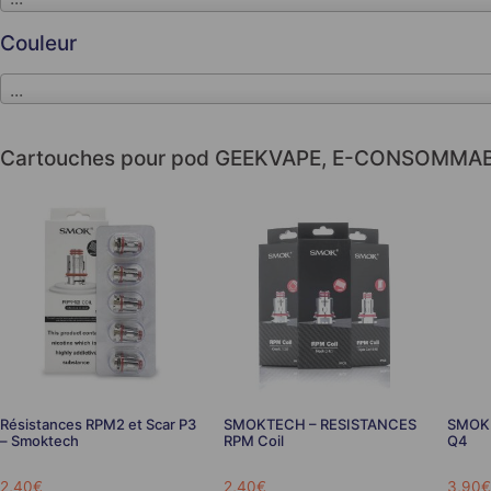
Couleur
...
Cartouches pour pod GEEKVAPE
,
E-CONSOMMAB
Résistances RPM2 et Scar P3
SMOKTECH – RESISTANCES
SMOK 
– Smoktech
RPM Coil
Q4
2,40
€
2,40
€
3,90
€