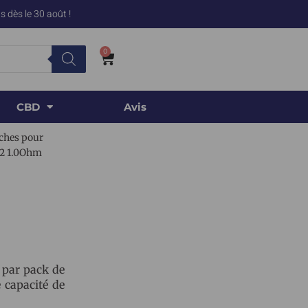
 dès le 30 août !
0
CBD
Avis
ches pour
X2 1.0Ohm
 par pack de
 capacité de