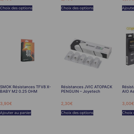
Choix des options
Choix des options
Ajoute
SMOK Résistances TFV8 X-
Résistances JVIC ATOPACK
Résis
BABY M2 0.25 OHM
PENGUIN – Joyetech
AIO As
3,90
€
2,30
€
3,00
€
Ajouter au panier
Choix des options
Choix 