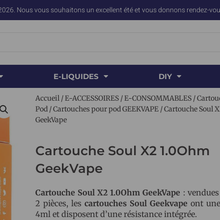
2026. Nous vous souhaitons un excellent été et vous donnons rendez-vous
E-LIQUIDES
DIY
Accueil
/
E-ACCESSOIRES
/
E-CONSOMMABLES
/
Cartou
Pod
/
Cartouches pour pod GEEKVAPE
/ Cartouche Soul 
GeekVape
Cartouche Soul X2 1.0Ohm
GeekVape
Cartouche Soul X2 1.0Ohm GeekVape
: vendues
2 pièces, les
cartouches Soul Geekvape
ont une
4ml et disposent d’une résistance intégrée.