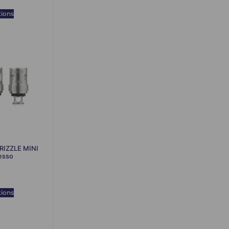
tions
DRIZZLE MINI
esso
tions