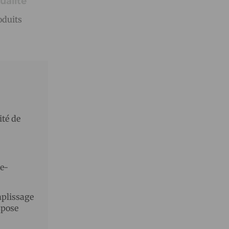
ualité
oduits
té de
 e-
mplissage
spose