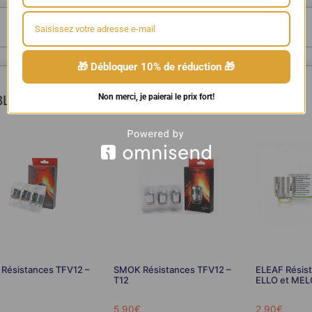
🎁 Débloquer 10% de réduction 🎁
Non merci, je paierai le prix fort!
LES
Résistances TFV12 –
SMOK Résistances TFV12 –
ELEAF Résis
T12
ELLO et MEL
5,90
€
2,90
€