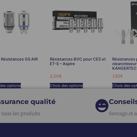
 Résistances GS AIR
Résistances BVC pour CE5 et
Résistances 
ET-S – Aspire
clearomiseur
KANGERTE
2,00
€
1,50
€
des options
Choix des options
Choix des op
surance qualité
Conseil
 tous les produits
Sevrage et a