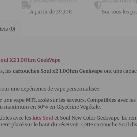
Livraison offerte
Assurance q
A partir de 39.90€
Sur tous les pr
Avis (0)
Soul X2 1.0Ohm GeekVape
s, les
cartouches Soul x2 1.0Ohm Geekvape
ont une capaci
our une expérience de vape personnalisée :
our une vape MTL axée sur les saveurs. Compatibles avec les
ux au maximum en 50% en Glycérine Végétale.
ibles avec les
kits Soul
et Soul New Color Geekvape. Le re
ement placé sur le haut du réservoir. Cette cartouche Soul di