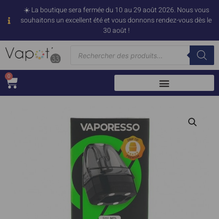
☀️ La boutique sera fermée du 10 au 29 août 2026. Nous vous
souhaitons un excellent été et vous donnons rendez-vous dès le
30 août !
0