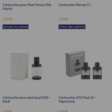
Cartouche pour Pod Flexus Stik
Cartouche Wenax C1
Aspire
3,90
€
3,50
€
Ajouter au panier
Choix des options
Cartouche pour pod Ijust D20 –
Cartouche GTX Pod 22 –
Eleaf
Vaporesso
3,90
€
5,90
€