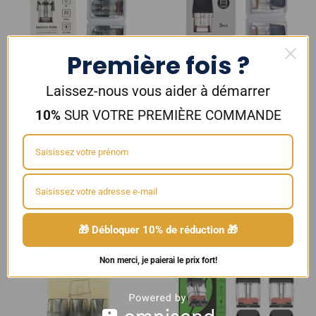
Première fois ?
Laissez-nous vous aider à démarrer
10%
SUR VOTRE PREMIÈRE COMMANDE
Cartouches Novo Pod 3 ml
Cartouches Novo M 2 ml par 3
Meshed par 3 Smok
Smok
11,90
€
11,90
€
Choix des options
Choix des options
🎁 Débloquer 10% de réduction 🎁
Non merci, je paierai le prix fort!