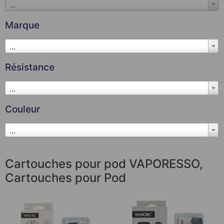
...
Marque
...
Résistance
...
Couleur
...
Cartouches pour pod VAPORESSO
,
Cartouches pour Pod