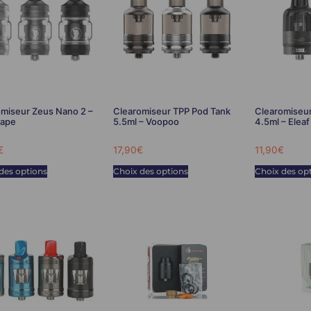
miseur Zeus Nano 2 –
Clearomiseur TPP Pod Tank
Clearomiseu
ape
5.5ml – Voopoo
4.5ml – Eleaf
€
17,90
€
11,90
€
des options
Choix des options
Choix des op