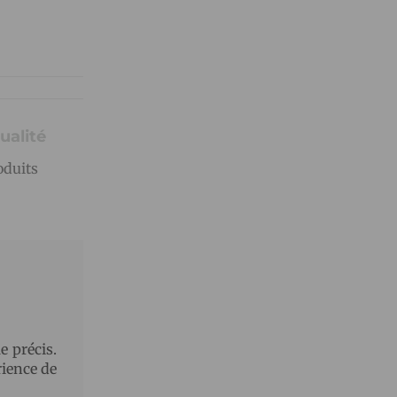
ualité
oduits
e précis.
rience de