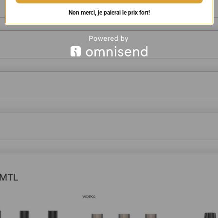
Non merci, je paierai le prix fort!
 MTL