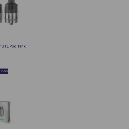
r GTL Pod Tank
tions