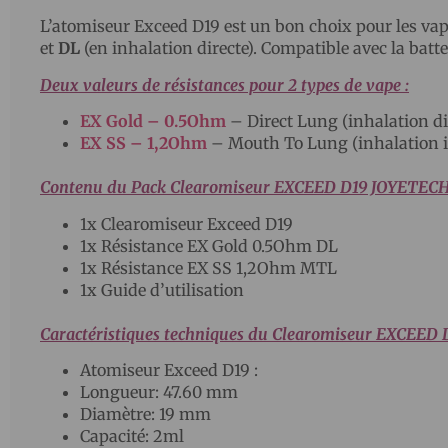
L’atomiseur Exceed D19 est un bon choix pour les va
et
DL
(en inhalation directe). Compatible avec la bat
Deux valeurs de résistances pour 2 types de vape :
EX Gold – 0.5Ohm
– Direct Lung (inhalation d
EX SS – 1,2Ohm
– Mouth To Lung (inhalation i
Contenu du Pack Clearomiseur EXCEED D19 JOYETECH
1x Clearomiseur Exceed D19
1x Résistance EX Gold 0.5Ohm DL
1x Résistance EX SS 1,2Ohm MTL
1x Guide d’utilisation
Caractéristiques techniques du Clearomiseur EXCEED
Atomiseur Exceed D19 :
Longueur: 47.60 mm
Diamètre: 19 mm
Capacité: 2ml