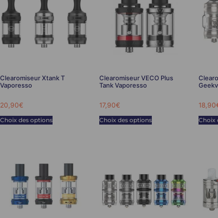
Clearomiseur Xtank T
Clearomiseur VECO Plus
Clearo
Vaporesso
Tank Vaporesso
Geekv
20,90
€
17,90
€
18,90
Choix des options
Choix des options
Choix 