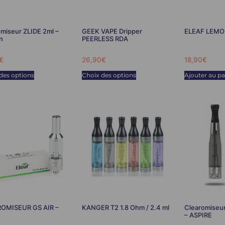
miseur ZLIDE 2ml –
GEEK VAPE Dripper
ELEAF LEMO
n
PEERLESS RDA
€
26,90
€
18,90
€
des options
Choix des options
Ajouter au pa
OMISEUR GS AIR –
KANGER T2 1.8 Ohm / 2.4 ml
Clearomiseur
– ASPIRE