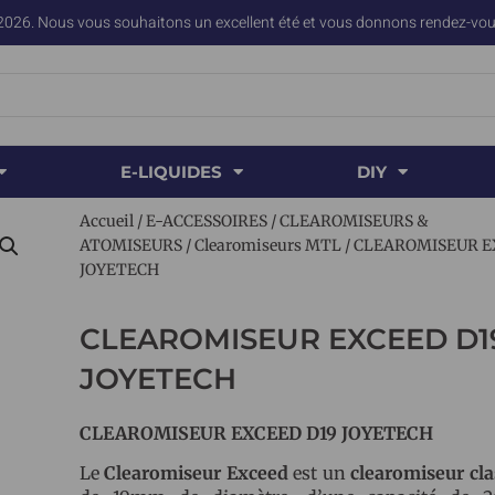
2026. Nous vous souhaitons un excellent été et vous donnons rendez-vous
E-LIQUIDES
DIY
Accueil
/
E-ACCESSOIRES
/
CLEAROMISEURS &
ATOMISEURS
/
Clearomiseurs MTL
/ CLEAROMISEUR E
JOYETECH
CLEAROMISEUR EXCEED D1
JOYETECH
CLEAROMISEUR EXCEED D19 JOYETECH
Le
Clearomiseur Exceed
est un
clearomiseur cl