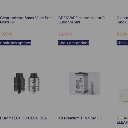
Clearomiseur Smok Vape Pen
GEEKVAPE clearomiseur P
Clearo
Nord 19
Subohm 5ml
Innoki
12,90
€
29,90
€
22,90
Choix des options
Choix des options
Choix 
FUMYTECH CYCLON RDA
Kit Premium TFV4 SMOK
CLEAR
ELEAF