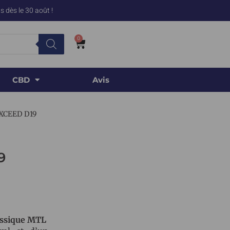
 dès le 30 août !
0
CBD
Avis
XCEED D19
9
assique MTL