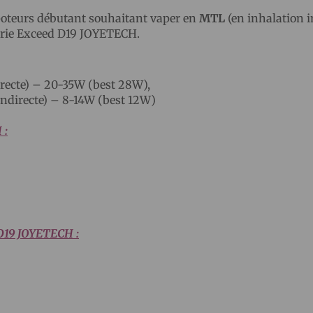
poteurs débutant souhaitant vaper en
MTL
(en inhalation i
terie Exceed D19 JOYETECH.
irecte) – 20-35W (best 28W),
ndirecte) – 8-14W (best 12W)
 :
 D19 JOYETECH :