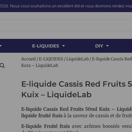
2026. Nous vous souhaitons un excellent été et vous donnons rendez-vous
E-LIQUIDES
DIY
Accueil
/
E-LIQUIDES
/
LiquideLab
/ E-liquide Cassis Re
Kuix – LiquideLab
E-liquide Cassis Red Fruits 
Kuix – LiquideLab
E-liquide Cassis Red Fruits 50ml Kuix – Liqui
liquide fruité frais
à la saveur de cassis et de frui
E-liquide Fruité frais
avec arômes boostés vend