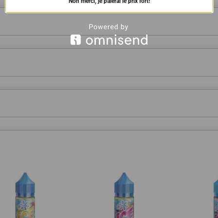
Non merci, je paierai le prix fort!