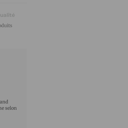
ualité
oduits
rand
ne selon