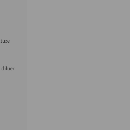
ature
 diluer