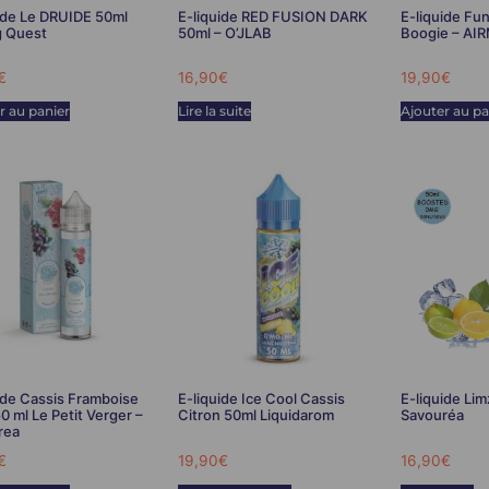
ide Le DRUIDE 50ml
E-liquide RED FUSION DARK
E-liquide F
g Quest
50ml – O’JLAB
Boogie – AI
€
16,90
€
19,90
€
r au panier
Lire la suite
Ajouter au pa
ide Cassis Framboise
E-liquide Ice Cool Cassis
E-liquide Lim
50 ml Le Petit Verger –
Citron 50ml Liquidarom
Savouréa
rea
€
19,90
€
16,90
€