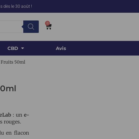
 dès le 30 août !
0
CBD
Avis
d Fruits 50ml
50ml
deLab
: un
e-
ts rouges.
u en flacon