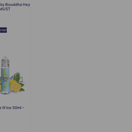
unky Bouddha Hey
RMUST
nier
z N’ice 50ml –