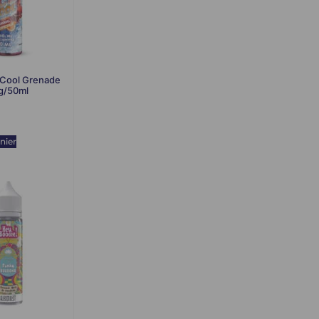
e Cool Grenade
g/50ml
nier