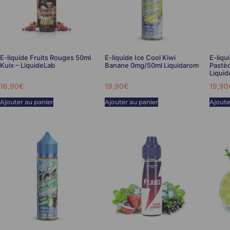
E-liquide Fruits Rouges 50ml
E-liquide Ice Cool Kiwi
E-liqu
Kuix – LiquideLab
Banane 0mg/50ml Liquidarom
Pastè
Liqui
16,90
€
19,90
€
19,90
Ajouter au panier
Ajouter au panier
Ajoute