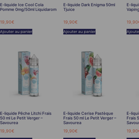
E-liquide Ice Cool Cola
E-liquide Dark Enigma 50ml
E-liqu
Pomme 0mg/50ml Liquidarom
Tjuice
Vapin
19,90
€
19,90
€
19,90
Ajouter au panier
Ajouter au panier
Ajoute
E-liquide Pêche Litchi Frais
E-liquide Cerise Pastèque
E-liqu
50 ml Le Petit Verger –
Frais 50 ml Le Petit Verger –
Frais 
Savourea
Savourea
Savou
19,90
€
19,90
€
19,90