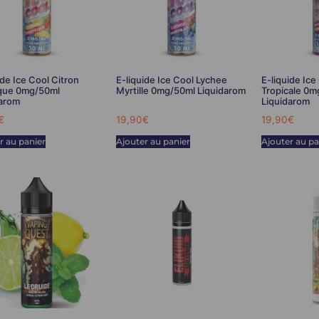
ide Ice Cool Citron
E-liquide Ice Cool Lychee
E-liquide Ic
que 0mg/50ml
Myrtille 0mg/50ml Liquidarom
Tropicale 0m
darom
Liquidarom
€
19,90
€
19,90
€
r au panier
Ajouter au panier
Ajouter au pa