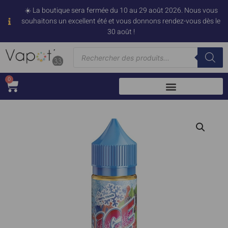
☀️ La boutique sera fermée du 10 au 29 août 2026. Nous vous
souhaitons un excellent été et vous donnons rendez-vous dès le
30 août !
0