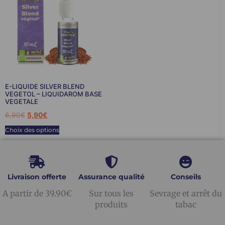
E-LIQUIDE SILVER BLEND
VEGETOL – LIQUIDAROM BASE
VEGETALE
6,90
€
5,90
€
Choix des options
Livraison offerte
Assurance qualité
Conseils
A partir de 39.90€
Sur tous les
Sevrage et arrêt du
produits
tabac