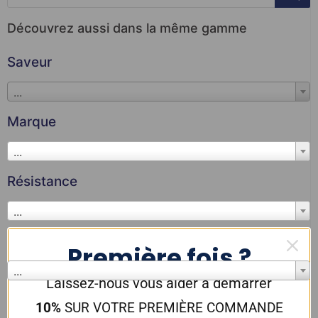
Découvrez aussi dans la même gamme
Saveur
...
Marque
...
Résistance
...
Couleur
Première fois ?
...
Laissez-nous vous aider à démarrer
10%
SUR VOTRE PREMIÈRE COMMANDE