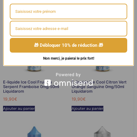
Ice Cool 50ml
,
LIQUIDAROM
🎁 Débloquer 10% de réduction 🎁
Non merci, je paierai le prix fort!
E-liquide Ice Cool Fruit du
E-liquide Ice Cool Citron Vert
Serpent Framboise 0mg/50ml
Orange Sanguine 0mg/50ml
Liquidarom
Liquidarom
19,90
€
19,90
€
Ajouter au panier
Ajouter au panier