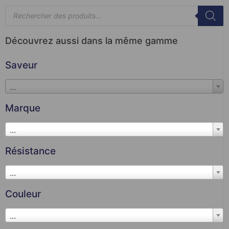
Découvrez aussi dans la même gamme
Saveur
...
Marque
...
Résistance
...
Couleur
...