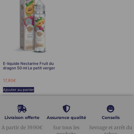
E-liquide Nectarine Fruit du
dragon 50 ml Le petit verger
17,90
€
Ajouter au panier
Livraison offerte
Assurance qualité
Conseils
A partir de 39.90€
Sur tous les
Sevrage et arrêt du
produits
tabac