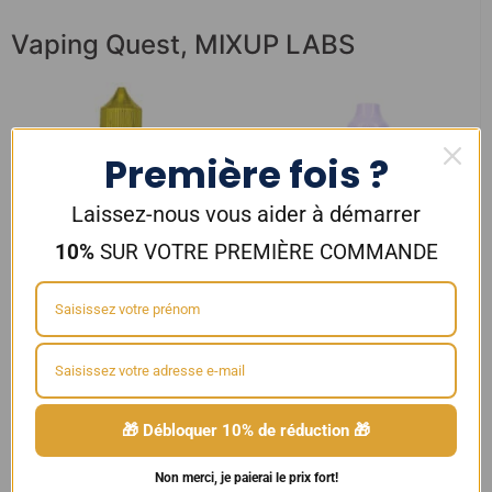
Vaping Quest
,
MIXUP LABS
Première fois ?
Laissez-nous vous aider à démarrer
10%
SUR VOTRE PREMIÈRE COMMANDE
E-liquide Cassis Red Fruits 50ml
E-liquide Icy Paradise 50ml
Kuix – LiquideLab
TJUICE
16,90
€
19,90
€
🎁 Débloquer 10% de réduction 🎁
Ajouter au panier
Ajouter au panier
Non merci, je paierai le prix fort!