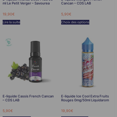
ml Le Petit Verger – Savourea
Cancan – CDS LAB
19,90
€
5,90
€
Lire la suite
Choix des options
E-liquide Cassis French Cancan
E-liquide Ice Cool Extra Fruits
– CDS LAB
Rouges 0mg/50ml Liquidarom
5,90
€
19,90
€