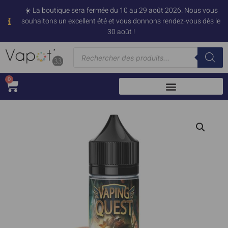
☀️ La boutique sera fermée du 10 au 29 août 2026. Nous vous
souhaitons un excellent été et vous donnons rendez-vous dès le
30 août !
0