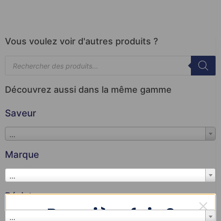
Vous voulez voir d'autres produits ?
Découvrez aussi dans la même gamme
Saveur
...
Marque
...
Résistance
Première fois ?
...