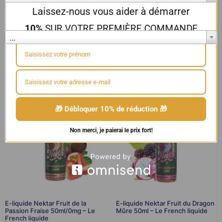
Laissez-nous vous aider à démarrer
Couleur
10%
SUR VOTRE PREMIÈRE COMMANDE
...
E-Liquides 10ml
,
LE FRENCH LIQUIDE
🎁 Débloquer 10% de réduction 🎁
Non merci, je paierai le prix fort!
E-liquide Nektar Fruit de la
E-liquide Nektar Fruit du Dragon
Passion Fraise 50ml/0mg – Le
Mûre 50ml – Le French liquide
French liquide