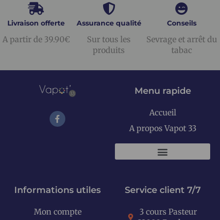
Livraison offerte
Assurance qualité
Conseils
A partir de 39.90€
Sur tous les
Sevrage et arrêt du
produits
tabac
Menu rapide
Accueil
A propos Vapot 33
KITS E-CIGARETTES
Informations utiles
Service client 7/7
Mon compte
3 cours Pasteur