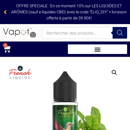
OFFRE SPECIALE : En ce moment 10% sur LES LIQUIDES ET
ARÔMES (sauf e-liquides CBD) avec le code “ELIQ_DIY” + livraison
offerte à partir de 39.90€!
0