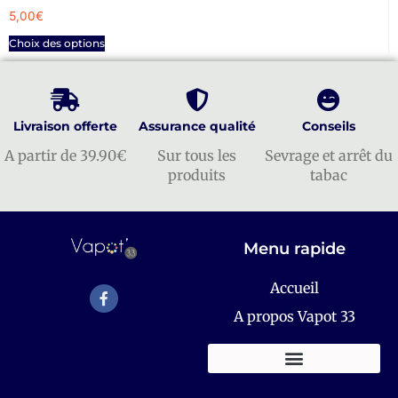
5,00
€
Choix des options
Livraison offerte
Assurance qualité
Conseils
A partir de 39.90€
Sur tous les
Sevrage et arrêt du
produits
tabac
Menu rapide
Accueil
A propos Vapot 33
KITS E-CIGARETTES