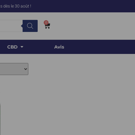
 dès le 30 août !
0
CBD
Avis