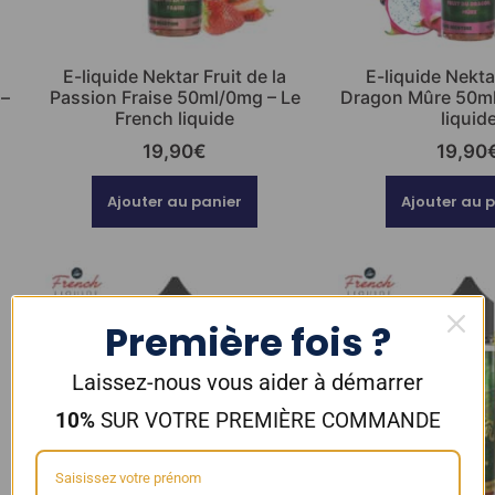
E-liquide Nektar Fruit de la
E-liquide Nekta
 –
Passion Fraise 50ml/0mg – Le
Dragon Mûre 50ml
French liquide
liquid
19,90
€
19,90
Ajouter au panier
Ajouter au 
Première fois ?
Laissez-nous vous aider à démarrer
10%
SUR VOTRE PREMIÈRE COMMANDE