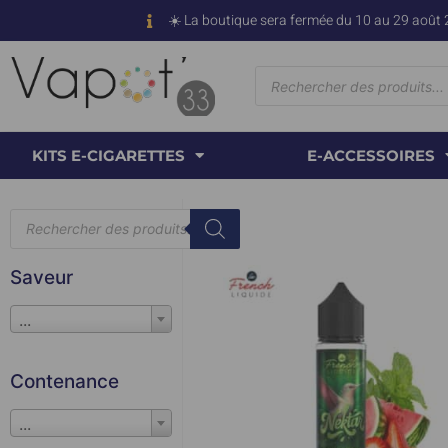
☀️ La boutique sera fermée du 10 au 29 août 
KITS E-CIGARETTES
E-ACCESSOIRES
Saveur
...
Contenance
...