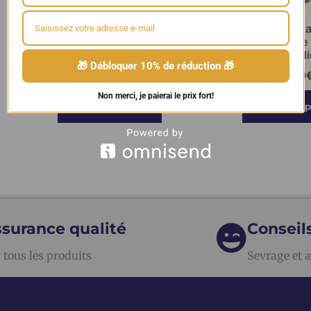
E-liquide Nektar Nektarine
E-liquide Nek
Goyave Kiwi 50ml – Le French
Citron Kiwi jaun
liquide
Le French l
🎁 Débloquer 10% de réduction 🎁
19,90
€
19,90
Non merci, je paierai le prix fort!
Ajouter au panier
Ajouter au 
surance qualité
Conseil
 tous les produits
Sevrage et a