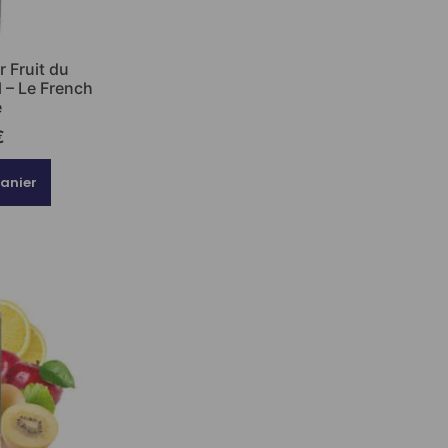
r Fruit du
 – Le French
e
€
panier