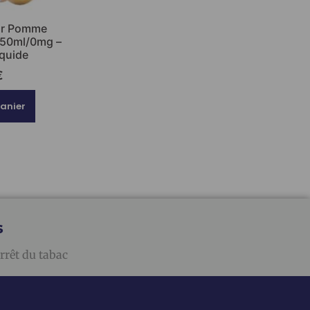
tar Pomme
e 50ml/0mg –
iquide
€
panier
s
rrêt du tabac