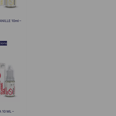
ANILLE 10ml –
tions
 10 ML –