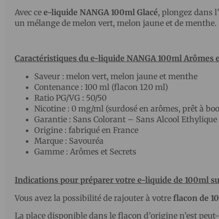
Avec ce
e-liquide NANGA 100ml Glacé
, plongez dans 
un mélange de melon vert, melon jaune et de menthe.
Caractéristiques du e-liquide NANGA 100ml Arômes e
Saveur : melon vert, melon jaune et menthe
Contenance : 100 ml (flacon 120 ml)
Ratio PG/VG : 50/50
Nicotine : 0 mg/ml (surdosé en arômes, prêt à boo
Garantie : Sans Colorant – Sans Alcool Ethylique
Origine : fabriqué en France
Marque : Savouréa
Gamme : Arômes et Secrets
Indications pour préparer votre e-liquide de 100ml s
Vous avez la possibilité de rajouter à votre
flacon de 1
La place disponible dans le flacon d’origine n’est peut