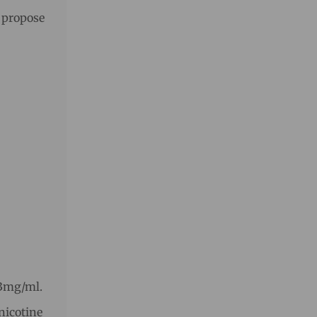
 propose
 3mg/ml.
 nicotine