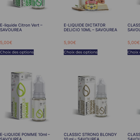
E-liquide Citron Vert –
E-LIQUIDE DICTATOR
CLASS
SAVOUREA
DELICIO 10ML – SAVOUREA
SAVO
5,00
€
5,90
€
5,00
€
Choix des options
Choix des options
Choix 
E-LIQUIDE POMME 10ml –
CLASSIC STRONG BLONDY
CLASS
SAVOUREA
10 ml – SAVOUREA
SAVO