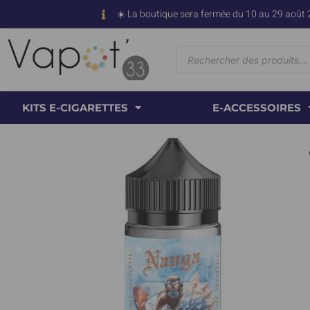
☀️ La boutique sera fermée du 10 au 29 août 
KITS E-CIGARETTES
E-ACCESSOIRES