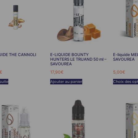
UIDE THE CANNOLI
E-LIQUIDE BOUNTY
E-liquide M
HUNTERS LE TRUAND 50 ml –
SAVOUREA
SAVOUREA
€
17,90
€
5,00
€
 suite
Ajouter au panier
Choix des op