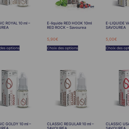
IC ROYAL 10 ml –
E-liquide RED HOOK 10ml
E-LIQUIDE V
UREA
RED ROCK – Savourea
SAVOUREA
5,90
€
5,00
€
des options
Choix des options
Choix des op
IC GOLDY 10 ml –
CLASSIC REGULAR 10 ml –
CLASSIC USA
UREA
SAVOUREA
SAVOUREA