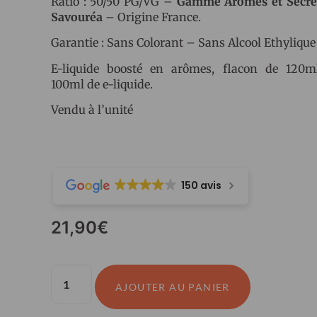
Ratio : 50/50 PG/VG –
Gamme Arômes et Secret
Savouréa
– Origine France.
Garantie : Sans Colorant – Sans Alcool Ethylique
E-liquide boosté en arômes, flacon de 120m
100ml de e-liquide.
Vendu à l’unité
150 avis
21,90
€
AJOUTER AU PANIER