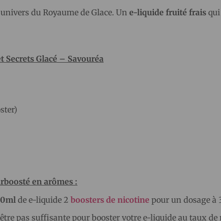
l’univers du Royaume de Glace. Un
e-liquide fruité frais
qui
t Secrets Glacé – Savouréa
ster)
urboosté en arômes :
00ml
de e-liquide 2
boosters de nicotine
pour un dosage à
-être pas suffisante pour booster votre e-liquide au taux de