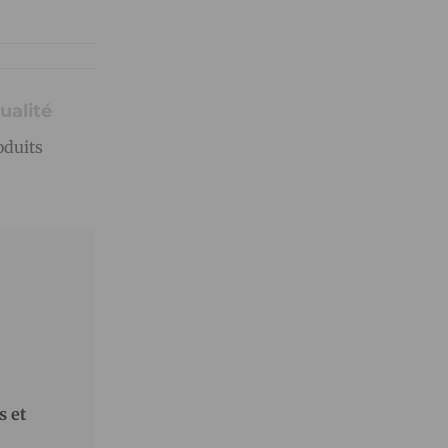
ualité
oduits
s et