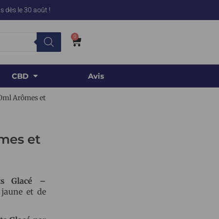
 dès le 30 août !
0
CBD
Avis
0ml Arômes et
mes et
ts Glacé –
jaune et de