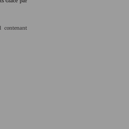
s Glacé par
l contenant