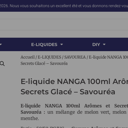
2026. Nous vous souhaitons un excellent été et vous donnons rendez-vous
E-LIQUIDES
DIY
Accueil
/
E-LIQUIDES
/
SAVOUREA
/ E-liquide NANGA 10
Secrets Glacé – Savouréa
E-liquide NANGA 100ml Arô
Secrets Glacé – Savouréa
E-liquide NANGA 100ml Arômes et Secre
Savouréa :
un mélange de melon vert, melon 
menthe.