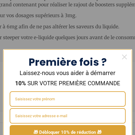
grand contenant pour réaliser le rajout de boosters supplé
our vos dosages supérieurs à 3mg.
r à 6mg afin de ne pas altérer les saveurs du liquide.
er steeper votre e-liquide quelques jours avant de le consom
Première fois ?
Laissez-nous vous aider à démarrer
10%
SUR VOTRE PREMIÈRE COMMANDE
🎁 Débloquer 10% de réduction 🎁