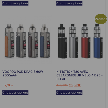
Choix des options
Choix des options
Promo !
VOOPOO POD DRAG S 60W
KIT ISTICK T80 AVEC
2500mAH
CLEAROMISEUR MELO 4 D25 –
ELEAF
37,90
€
49,90
€
39,90
€
Choix des options
Choix des options