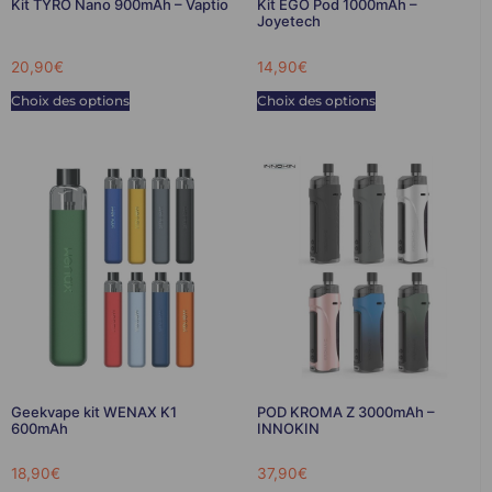
Kit TYRO Nano 900mAh – Vaptio
Kit EGO Pod 1000mAh –
Joyetech
20,90
€
14,90
€
Choix des options
Choix des options
Geekvape kit WENAX K1
POD KROMA Z 3000mAh –
600mAh
INNOKIN
18,90
€
37,90
€