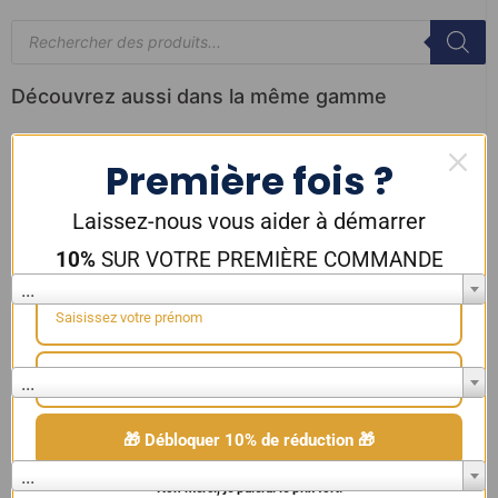
Découvrez aussi dans la même gamme
Saveur
Première fois ?
...
Laissez-nous vous aider à démarrer
Marque
10%
SUR VOTRE PREMIÈRE COMMANDE
...
Résistance
...
Couleur
🎁 Débloquer 10% de réduction 🎁
...
Non merci, je paierai le prix fort!