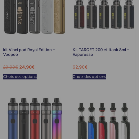
kit Vinci pod Royal Edition –
Kit TARGET 200 et Itank 8ml –
Voopoo
Vaporesso
29,90
€
24,90
€
62,90
€
Choix des options
Choix des options